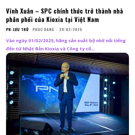
Vĩnh Xuân – SPC chính thức trở thành nhà
phân phối của Kioxia tại Việt Nam
PR-LƯU TRỮ
PHUC DANG
-
28/02/2025
Vào ngày 01/02/2025, hãng sản xuất bộ nhớ nổi tiếng
đến từ Nhật Bản Kioxia và Công ty cổ...