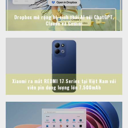
Dropbox mở rộng hệ sinh thái AI với ChatGPT,
Claude và Gemini
Xiaomi ra mắt REDMI 17 Series tại Việt Nam với
viên pin dung lượng lớn 7.500mAh