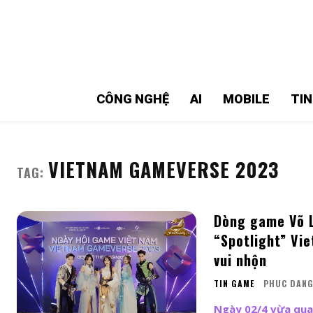
MMOSITE - Thông tin công nghệ
Bài viết nổi bật
CÔNG NGHỆ
AI
MOBILE
TI
VIETNAM GAMEVERSE 2023
TAG:
Dòng game Võ L
“Spotlight” Vi
vui nhộn
TIN GAME
PHUC DAN
Ngày 02/4 vừa qua