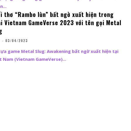
...
ổi thơ “Rambo lùn” bất ngờ xuất hiện trong
ại Vietnam GameVerse 2023 với tên gọi Metal
g
G
-
03/04/2023
tựa game Metal Slug: Awakening bất ngờ xuất hiện tại
t Nam (Vietnam GameVerse)...