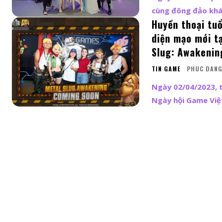
cùng đông đảo khán
Huyền thoại tu
diện mạo mới t
Slug: Awakenin
TIN GAME
PHUC DAN
Ngày 02/04/2023, 
Ngày hội Game Việ