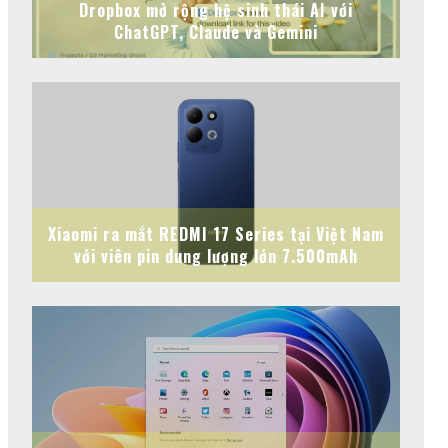
Dropbox mở rộng hệ sinh thái AI với
ChatGPT, Claude và Gemini
Xiaomi ra mắt REDMI 17 Series tại Việt Nam
với viên pin dung lượng lớn 7.500mAh