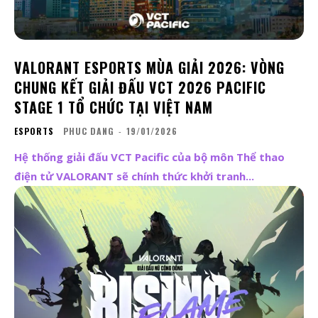
VALORANT ESPORTS MÙA GIẢI 2026: VÒNG
CHUNG KẾT GIẢI ĐẤU VCT 2026 PACIFIC
STAGE 1 TỔ CHỨC TẠI VIỆT NAM
ESPORTS
PHUC DANG
-
19/01/2026
Hệ thống giải đấu VCT Pacific của bộ môn Thể thao
điện tử VALORANT sẽ chính thức khởi tranh...