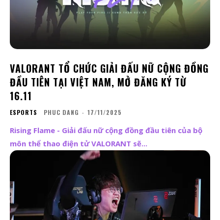
VALORANT TỔ CHỨC GIẢI ĐẤU NỮ CỘNG ĐỒNG
ĐẦU TIÊN TẠI VIỆT NAM, MỞ ĐĂNG KÝ TỪ
16.11
ESPORTS
PHUC DANG
-
17/11/2025
Rising Flame - Giải đấu nữ cộng đồng đầu tiên của bộ
môn thể thao điện tử VALORANT sẽ...