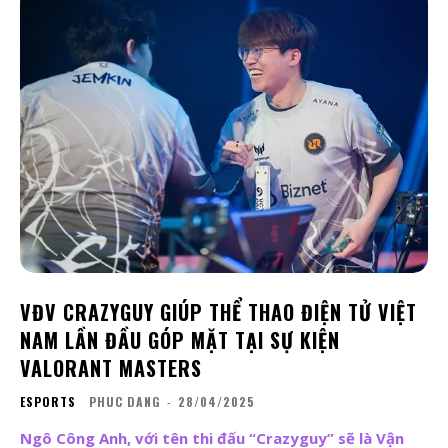
VĐV CRAZYGUY GIÚP THỂ THAO ĐIỆN TỬ VIỆT
NAM LẦN ĐẦU GÓP MẶT TẠI SỰ KIỆN
VALORANT MASTERS
ESPORTS
PHUC DANG
-
28/04/2025
Ngô Công Anh, với tên thi đấu “Crazyguy” sẽ là Vận