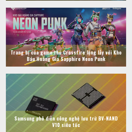
Trang bị của game thủ Crossfire lộng lẫy với Kho
Báu Hoàng Gia Sapphire Neon Punk
Samsung phô diễn công nghệ lưu trữ BV-NAND
V10 siêu tốc