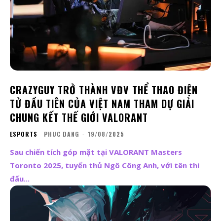
CRAZYGUY TRỞ THÀNH VĐV THỂ THAO ĐIỆN
TỬ ĐẦU TIÊN CỦA VIỆT NAM THAM DỰ GIẢI
CHUNG KẾT THẾ GIỚI VALORANT
ESPORTS
PHUC DANG
-
19/08/2025
Sau chiến tích góp mặt tại VALORANT Masters
Toronto 2025, tuyển thủ Ngô Công Anh, với tên thi
đấu...