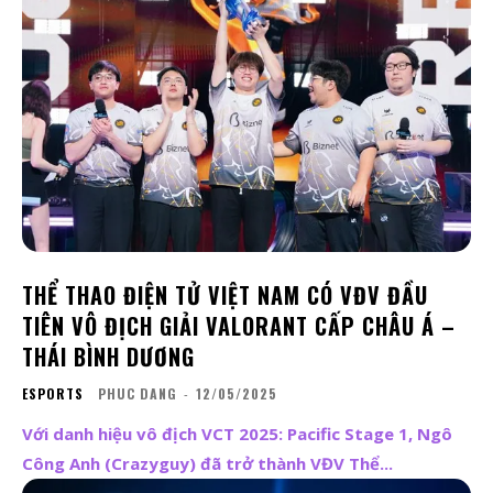
THỂ THAO ĐIỆN TỬ VIỆT NAM CÓ VĐV ĐẦU
TIÊN VÔ ĐỊCH GIẢI VALORANT CẤP CHÂU Á –
THÁI BÌNH DƯƠNG
ESPORTS
PHUC DANG
-
12/05/2025
Với danh hiệu vô địch VCT 2025: Pacific Stage 1, Ngô
Công Anh (Crazyguy) đã trở thành VĐV Thể...