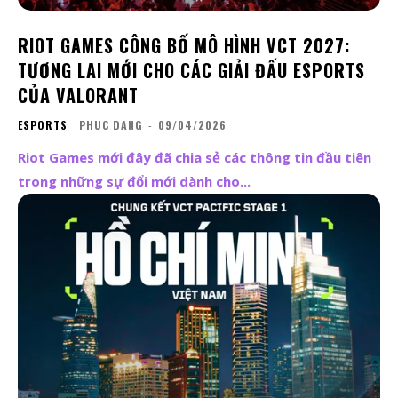
RIOT GAMES CÔNG BỐ MÔ HÌNH VCT 2027:
TƯƠNG LAI MỚI CHO CÁC GIẢI ĐẤU ESPORTS
CỦA VALORANT
ESPORTS
PHUC DANG
-
09/04/2026
Riot Games mới đây đã chia sẻ các thông tin đầu tiên
trong những sự đổi mới dành cho...