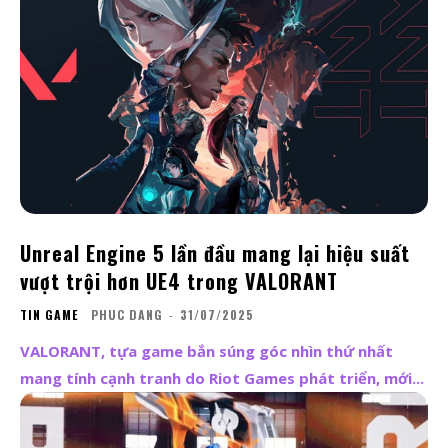
Unreal Engine 5 lần đầu mang lại hiệu suất
vượt trội hơn UE4 trong VALORANT
TIN GAME
PHUC DANG
-
31/07/2025
VALORANT, tựa game bắn súng góc nhìn thứ nhất
mang tính cạnh tranh do Riot Games phát triển, mới...