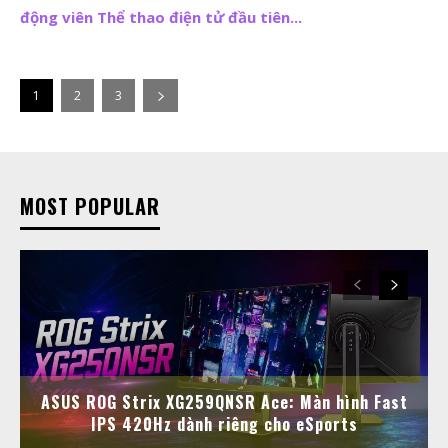
động viên Thể thao điện tử đầu tiên...
1
2
3
MOST POPULAR
ASUS ROG Strix XG259QNSR Ace: Màn hình Fast
IPS 420Hz dành riêng cho eSports