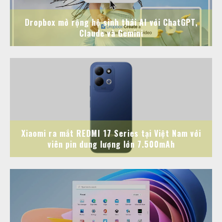
Dropbox mở rộng hệ sinh thái AI với ChatGPT,
Claude và Gemini
Xiaomi ra mắt REDMI 17 Series tại Việt Nam với
viên pin dung lượng lớn 7.500mAh