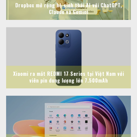
Dropbox mở rộng hệ sinh thái AI với ChatGPT,
Claude và Gemini
Xiaomi ra mắt REDMI 17 Series tại Việt Nam với
viên pin dung lượng lớn 7.500mAh