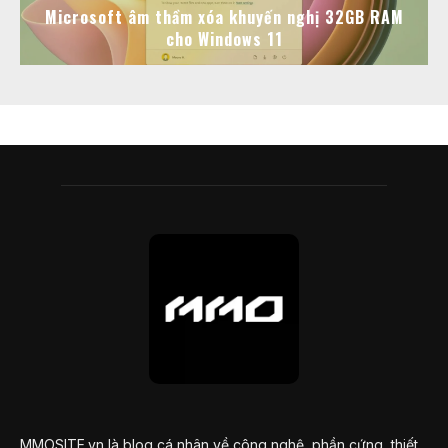
Microsoft âm thầm xóa khuyến nghị 32GB RAM
cho Windows 11
MMOSITE.vn là blog cá nhân về công nghệ, phần cứng, thiết