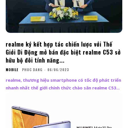
realme ký kết hợp tác chiến lược với Thế
Giới Di Động mở bán đặc biệt realme C53 sở
hữu bộ đôi tính năng...
MOBILE
PHUC DANG
-
06/06/2023
realme, thương hiệu smartphone có tốc độ phát triển
nhanh nhất thế giới chính thức chào sân realme C53...