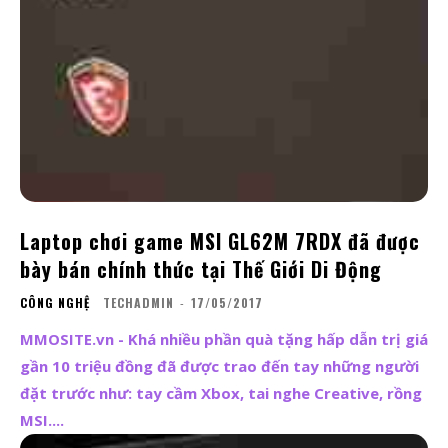
Laptop chơi game MSI GL62M 7RDX đã được
bày bán chính thức tại Thế Giới Di Động
CÔNG NGHỆ
TECHADMIN
-
17/05/2017
MMOSITE.vn - Khá nhiều phần quà tặng hấp dẫn trị giá
gần 10 triệu đồng đã được trao đến tay những người
đặt trước như: tay cầm Xbox, tai nghe Creative, rồng
MSI....