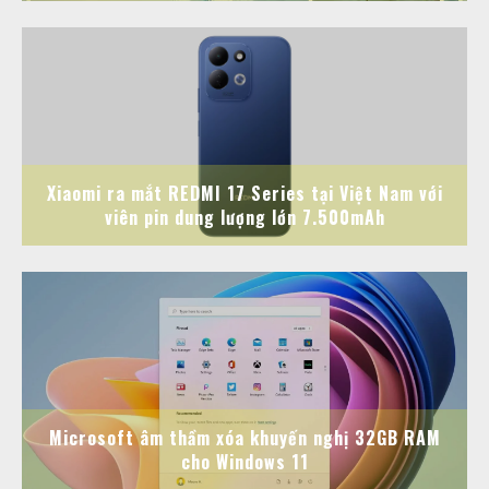
Xiaomi ra mắt REDMI 17 Series tại Việt Nam với
viên pin dung lượng lớn 7.500mAh
Microsoft âm thầm xóa khuyến nghị 32GB RAM
cho Windows 11