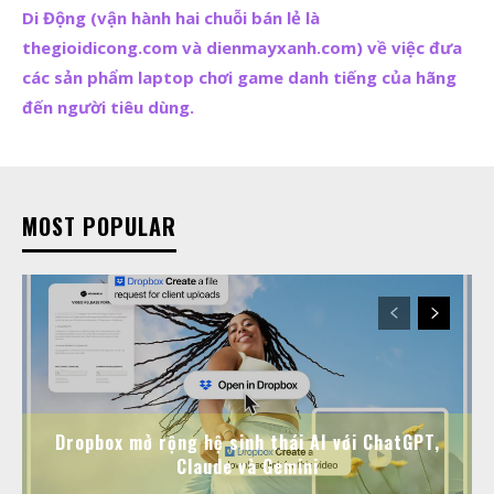
Di Động (vận hành hai chuỗi bán lẻ là
thegioidicong.com và dienmayxanh.com) về việc đưa
các sản phẩm laptop chơi game danh tiếng của hãng
đến người tiêu dùng.
MOST POPULAR
Dropbox mở rộng hệ sinh thái AI với ChatGPT,
Claude và Gemini