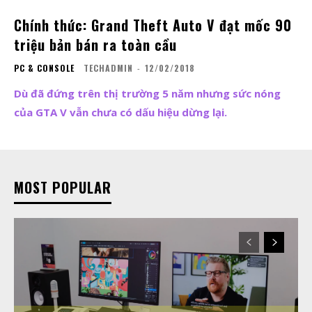
Chính thức: Grand Theft Auto V đạt mốc 90
triệu bản bán ra toàn cầu
PC & CONSOLE
TECHADMIN
-
12/02/2018
Dù đã đứng trên thị trường 5 năm nhưng sức nóng
của GTA V vẫn chưa có dấu hiệu dừng lại.
MOST POPULAR