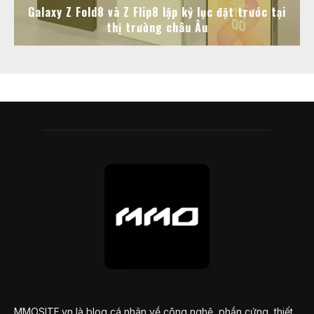
Galaxy Z Fold8 và Z Flip8 lập kỷ lục đặt trước tại
thị trường châu Âu
MMOSITE.vn là blog cá nhân về công nghệ, phần cứng, thiết