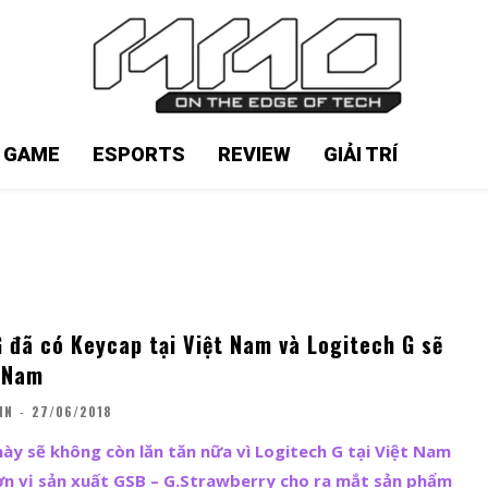
N GAME
ESPORTS
REVIEW
GIẢI TRÍ
 đã có Keycap tại Việt Nam và Logitech G sẽ
t Nam
IN
-
27/06/2018
y sẽ không còn lăn tăn nữa vì Logitech G tại Việt Nam
ơn vị sản xuất GSB – G.Strawberry cho ra mắt sản phẩm