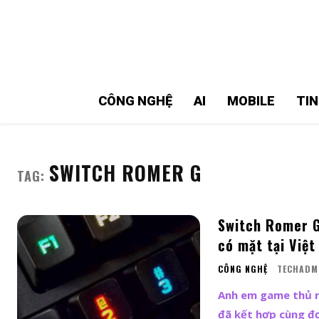
MMOSITE - Thông tin công nghệ
Bài viết nổi bật
CÔNG NGHỆ
AI
MOBILE
TI
SWITCH ROMER G
TAG:
Switch Romer G
có mặt tại Việ
CÔNG NGHỆ
TECHADM
Anh em game thủ nà
đã kết hợp cùng đ