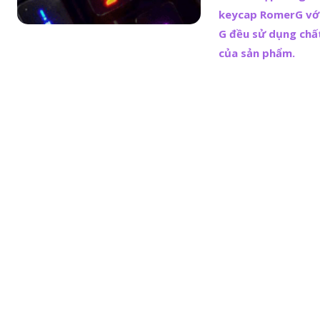
keycap RomerG với
G đều sử dụng chấ
của sản phẩm.