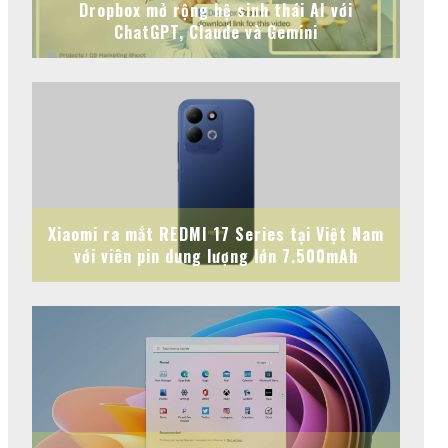
Dropbox mở rộng hệ sinh thái AI với
ChatGPT, Claude và Gemini
Xiaomi ra mắt REDMI 17 Series tại Việt Nam
với viên pin dung lượng lớn 7.500mAh