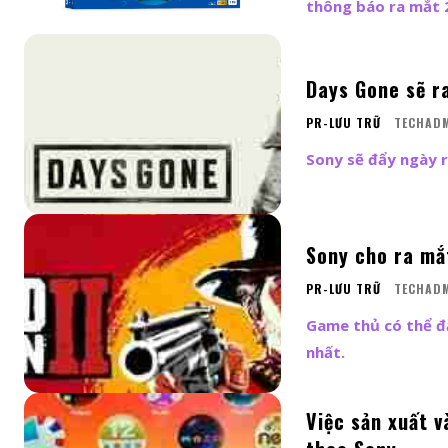
thông báo ra mắt 
Days Gone sẽ r
PR-LƯU TRỮ
TECHAD
Sony sẽ đẩy ngày 
Sony cho ra mắ
PR-LƯU TRỮ
TECHAD
Game thủ có thể đ
nhất.
Việc sản xuất v