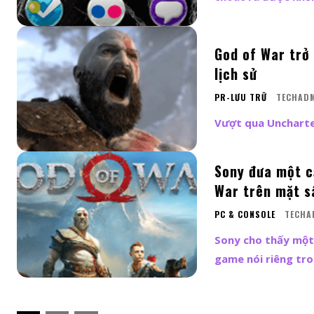
God of War trở
lịch sử
PR-LƯU TRỮ
TECHAD
Vượt qua Uncharte
Sony đưa một c
War trên mặt s
PC & CONSOLE
TECHA
Sony cho thấy một
game nói riêng tr