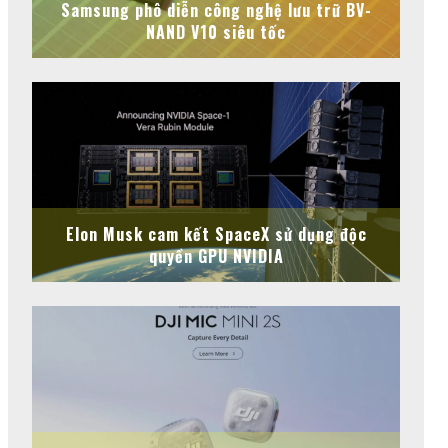
Samsung phô diễn công nghệ lưu trữ BV-
NAND V10 siêu tốc
Elon Musk cam kết SpaceX sử dụng độc
quyền GPU NVIDIA