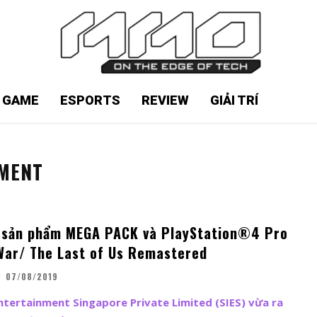
N GAME
ESPORTS
REVIEW
GIẢI TRÍ
NMENT
ộ sản phẩm MEGA PACK và PlayStation®4 Pro
War/ The Last of Us Remastered
-
07/08/2019
ntertainment Singapore Private Limited (SIES) vừa ra