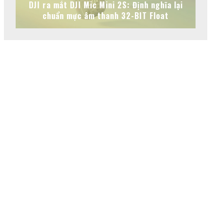
DJI ra mắt DJI Mic Mini 2S: Định nghĩa lại
chuẩn mực âm thanh 32-BIT Float