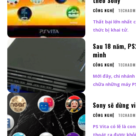
theo Sony
CÔNG NGHỆ
TECHADM
Thất bại lớn nhất 
thức bị khai tử.
Sau 18 năm, PS
mình
CÔNG NGHỆ
TECHADM
Mới đây, chi nhánh
chữa những máy PS
Sony sẽ dừng v
CÔNG NGHỆ
TECHADM
PS Vita có lẽ là c
thoát ra được khỏi