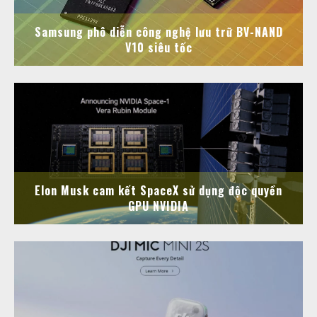
Samsung phô diễn công nghệ lưu trữ BV-NAND
V10 siêu tốc
Elon Musk cam kết SpaceX sử dụng độc quyền
GPU NVIDIA