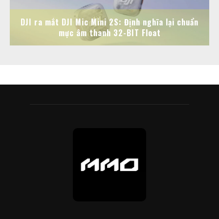
DJI ra mắt DJI Mic Mini 2S: Định nghĩa lại chuẩn
mực âm thanh 32-BIT Float