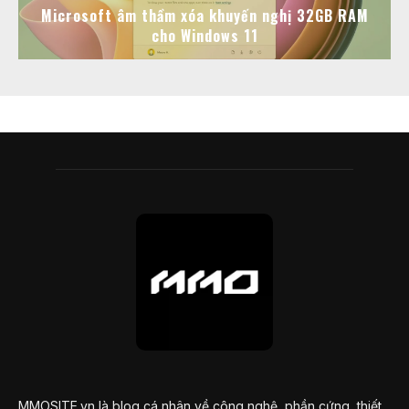
Microsoft âm thầm xóa khuyến nghị 32GB RAM
cho Windows 11
MMOSITE.vn là blog cá nhân về công nghệ, phần cứng, thiết