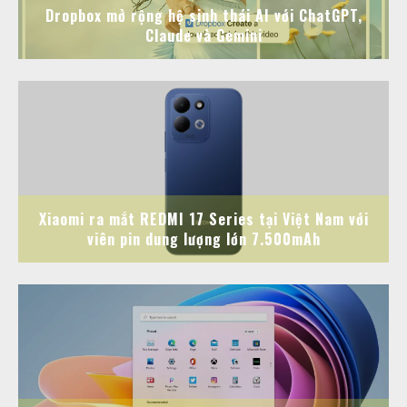
Dropbox mở rộng hệ sinh thái AI với ChatGPT,
Claude và Gemini
Xiaomi ra mắt REDMI 17 Series tại Việt Nam với
viên pin dung lượng lớn 7.500mAh