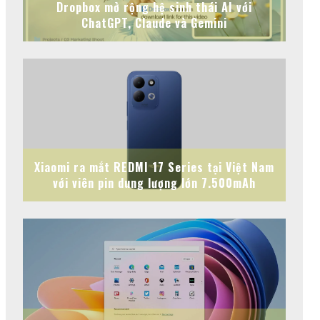
Dropbox mở rộng hệ sinh thái AI với
ChatGPT, Claude và Gemini
Xiaomi ra mắt REDMI 17 Series tại Việt Nam
với viên pin dung lượng lớn 7.500mAh