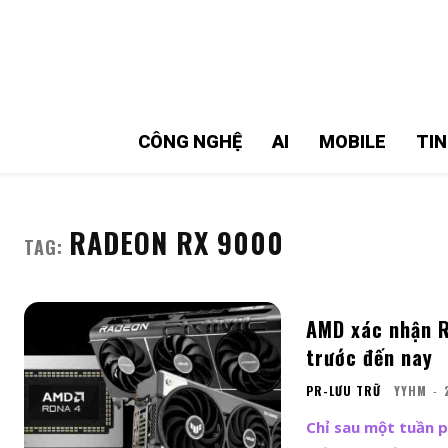
MMOSITE - Thông tin công nghệ
Bài viết nổi bật
CÔNG NGHỆ
AI
MOBILE
TI
RADEON RX 9000
TAG:
AMD xác nhận R
trước đến nay
PR-LƯU TRỮ
YYHM
-
Chỉ sau một tuần 