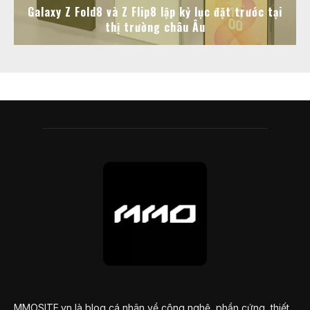
Galaxy Z Fold8 và Z Flip8 lập kỷ lục đặt trước tại
thị trường châu Âu
MMOSITE.vn là blog cá nhân về công nghệ, phần cứng, thiết