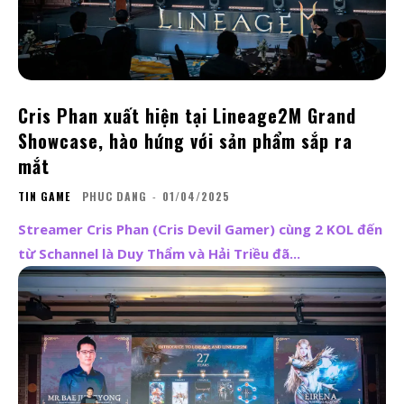
Cris Phan xuất hiện tại Lineage2M Grand
Showcase, hào hứng với sản phẩm sắp ra
mắt
TIN GAME
PHUC DANG
-
01/04/2025
Streamer Cris Phan (Cris Devil Gamer) cùng 2 KOL đến
từ Schannel là Duy Thẩm và Hải Triều đã...