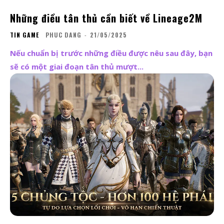
Những điều tân thủ cần biết về Lineage2M
TIN GAME
PHUC DANG
-
21/05/2025
Nếu chuẩn bị trước những điều được nêu sau đây, bạn
sẽ có một giai đoạn tân thủ mượt...