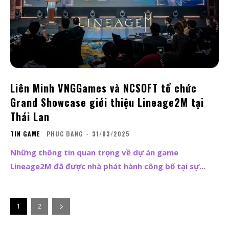
Liên Minh VNGGames và NCSOFT tổ chức
Grand Showcase giới thiệu Lineage2M tại
Thái Lan
TIN GAME
PHUC DANG
-
31/03/2025
Những thông tin quan trọng về dự án game
Lineage2M đã được nhà phát hành công bố tại sự...
1
2