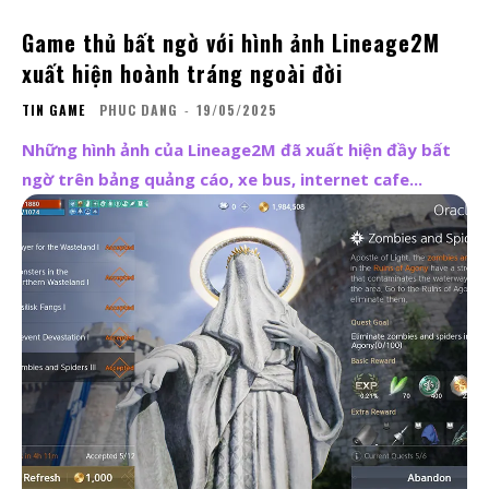
Game thủ bất ngờ với hình ảnh Lineage2M
xuất hiện hoành tráng ngoài đời
TIN GAME
PHUC DANG
-
19/05/2025
Những hình ảnh của Lineage2M đã xuất hiện đầy bất
ngờ trên bảng quảng cáo, xe bus, internet cafe...