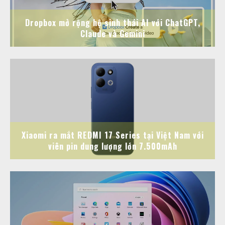
Dropbox mở rộng hệ sinh thái AI với ChatGPT,
Claude và Gemini
Xiaomi ra mắt REDMI 17 Series tại Việt Nam với
viên pin dung lượng lớn 7.500mAh