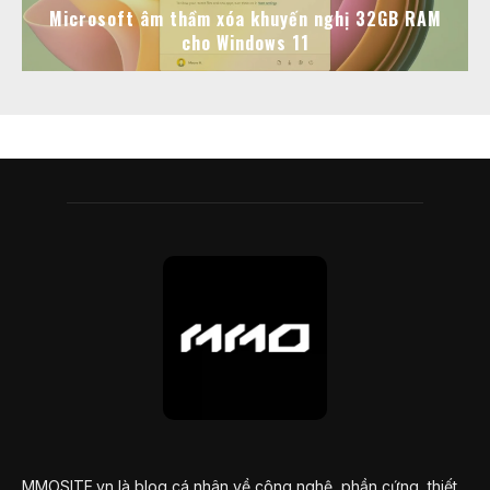
Microsoft âm thầm xóa khuyến nghị 32GB RAM
cho Windows 11
MMOSITE.vn là blog cá nhân về công nghệ, phần cứng, thiết