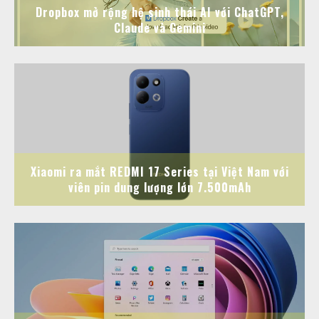
Dropbox mở rộng hệ sinh thái AI với ChatGPT,
Claude và Gemini
Xiaomi ra mắt REDMI 17 Series tại Việt Nam với
viên pin dung lượng lớn 7.500mAh