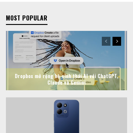
MOST POPULAR
Dropbox mở rộng hệ sinh thái AI với ChatGPT,
Claude và Gemini