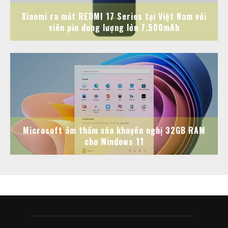
Xiaomi ra mắt REDMI 17 Series tại Việt Nam với
viên pin dung lượng lớn 7.500mAh
Microsoft âm thầm xóa khuyến nghị 32GB RAM
cho Windows 11