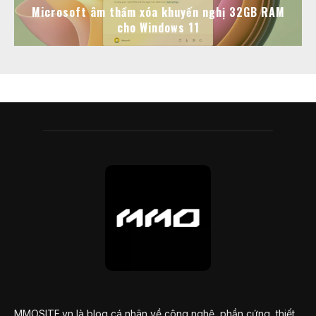
Microsoft âm thầm xóa khuyến nghị 32GB RAM
cho Windows 11
MMOSITE.vn là blog cá nhân về công nghệ, phần cứng, thiết