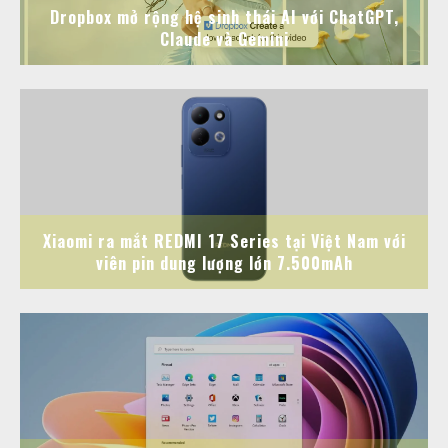
Dropbox mở rộng hệ sinh thái AI với ChatGPT,
Claude và Gemini
Xiaomi ra mắt REDMI 17 Series tại Việt Nam với
viên pin dung lượng lớn 7.500mAh