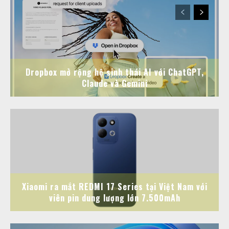
Dropbox mở rộng hệ sinh thái AI với ChatGPT,
Claude và Gemini
Xiaomi ra mắt REDMI 17 Series tại Việt Nam với
viên pin dung lượng lớn 7.500mAh