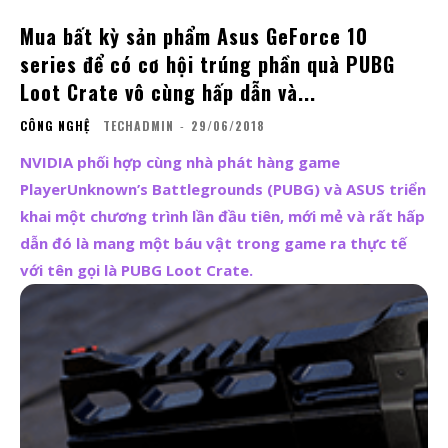
Mua bất kỳ sản phẩm Asus GeForce 10
series để có cơ hội trúng phần quà PUBG
Loot Crate vô cùng hấp dẫn và...
CÔNG NGHỆ
TECHADMIN
-
29/06/2018
NVIDIA phối hợp cùng nhà phát hàng game
PlayerUnknown’s Battlegrounds (PUBG) và ASUS triển
khai một chương trình lần đầu tiên, mới mẻ và rất hấp
dẫn đó là mang một báu vật trong game ra thực tế
với tên gọi là PUBG Loot Crate.