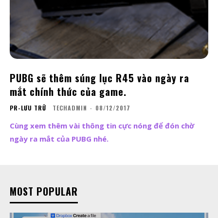
PUBG sẽ thêm súng lục R45 vào ngày ra
mắt chính thức của game.
PR-LƯU TRỮ
TECHADMIN
-
08/12/2017
Cùng xem thêm vài thông tin cực nóng để đón chờ
ngày ra mắt của PUBG nhé.
MOST POPULAR