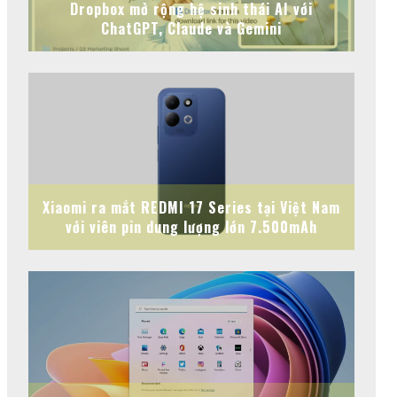
Dropbox mở rộng hệ sinh thái AI với
ChatGPT, Claude và Gemini
Xiaomi ra mắt REDMI 17 Series tại Việt Nam
với viên pin dung lượng lớn 7.500mAh