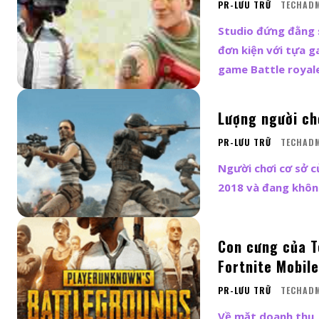
PR-LƯU TRỮ
TECHAD
Studio đứng đằng 
đơn kiện với tựa g
game Battle royale
Lượng người ch
PR-LƯU TRỮ
TECHAD
Người chơi cơ sở 
2018 và đang không
Con cưng của T
Fortnite Mobile
PR-LƯU TRỮ
TECHAD
Về mặt doanh thu,