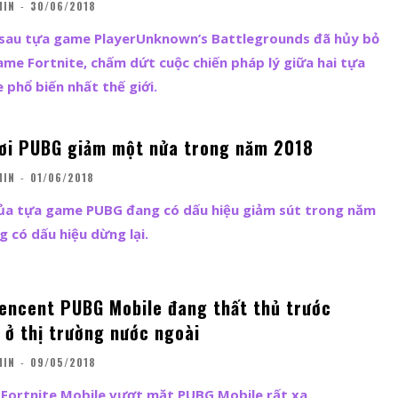
MIN
-
30/06/2018
sau tựa game PlayerUnknown’s Battlegrounds đã hủy bỏ
ame Fortnite, chấm dứt cuộc chiến pháp lý giữa hai tựa
 phổ biến nhất thế giới.
ơi PUBG giảm một nửa trong năm 2018
MIN
-
01/06/2018
của tựa game PUBG đang có dấu hiệu giảm sút trong năm
 có dấu hiệu dừng lại.
encent PUBG Mobile đang thất thủ trước
 ở thị trường nước ngoài
MIN
-
09/05/2018
 Fortnite Mobile vượt mặt PUBG Mobile rất xa.