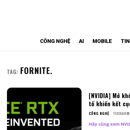
MMOSITE - Thông tin công nghệ
Bài viết nổi bật
CÔNG NGHỆ
AI
MOBILE
TI
FORNITE.
TAG:
[NVIDIA] Mở kh
tố khiến kết cụ
CÔNG NGHỆ
TECHADM
Hãy cũng xem NVIDI