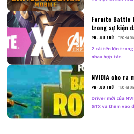
Fornite Battle 
trong sự kiện đ
PR-LƯU TRỮ
TECHAD
2 cái tên lớn tron
nhau hợp tác.
NVIDIA cho ra 
PR-LƯU TRỮ
TECHAD
Driver mới của NVI
GTX và thêm vào đ