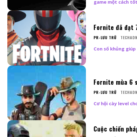
game một cách tốt
Fornite đã đạt 
PR-LƯU TRỮ
TECHAD
Con số khủng giúp 
Fornite mùa 6 
PR-LƯU TRỮ
TECHAD
Cơ hội cày level c
Cuộc chiến pháp