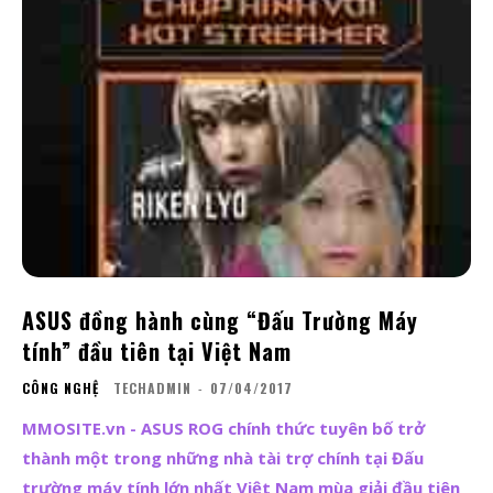
ASUS đồng hành cùng “Đấu Trường Máy
tính” đầu tiên tại Việt Nam
CÔNG NGHỆ
TECHADMIN
-
07/04/2017
MMOSITE.vn - ASUS ROG chính thức tuyên bố trở
thành một trong những nhà tài trợ chính tại Đấu
trường máy tính lớn nhất Việt Nam mùa giải đầu tiên