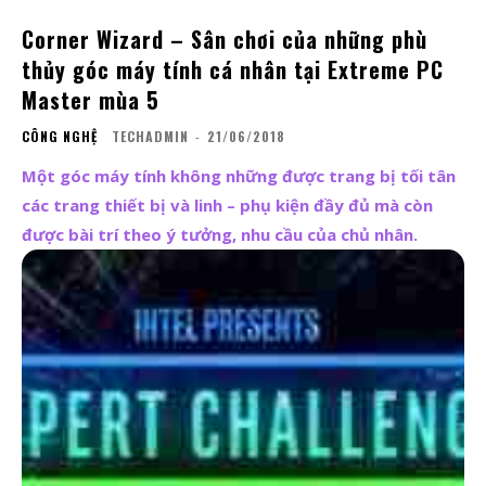
Corner Wizard – Sân chơi của những phù
thủy góc máy tính cá nhân tại Extreme PC
Master mùa 5
CÔNG NGHỆ
TECHADMIN
-
21/06/2018
Một góc máy tính không những được trang bị tối tân
các trang thiết bị và linh – phụ kiện đầy đủ mà còn
được bài trí theo ý tưởng, nhu cầu của chủ nhân.