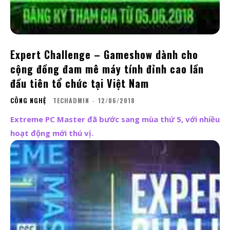
Expert Challenge – Gameshow dành cho
cộng đồng đam mê máy tính đỉnh cao lần
đầu tiên tổ chức tại Việt Nam
CÔNG NGHỆ
TECHADMIN
-
12/06/2018
Extreme PC Master đã bước sang mùa thứ 5, với nhiều
hoạt động mới thú vị.