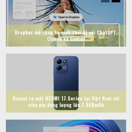
Dropbox mở rộng hệ sinh thái AI với ChatGPT,
Claude và Gemini
Xiaomi ra mắt REDMI 17 Series tại Việt Nam với
viên pin dung lượng lớn 7.500mAh