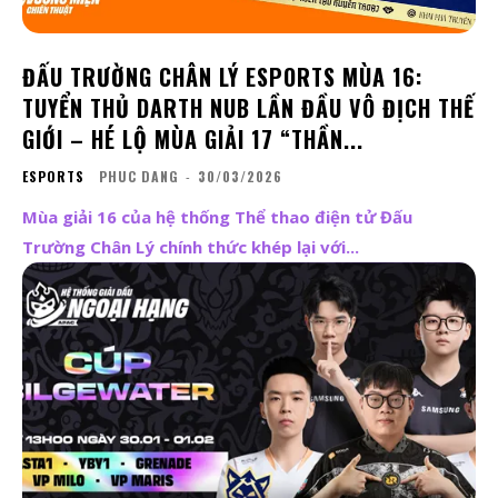
ĐẤU TRƯỜNG CHÂN LÝ ESPORTS MÙA 16:
TUYỂN THỦ DARTH NUB LẦN ĐẦU VÔ ĐỊCH THẾ
GIỚI – HÉ LỘ MÙA GIẢI 17 “THẦN...
ESPORTS
PHUC DANG
-
30/03/2026
Mùa giải 16 của hệ thống Thể thao điện tử Đấu
Trường Chân Lý chính thức khép lại với...