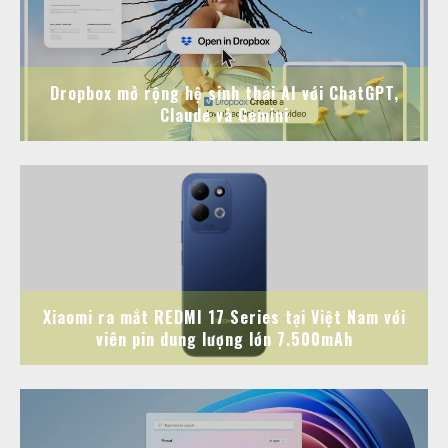
Dropbox mở rộng hệ sinh thái AI với ChatGPT,
Claude và Gemini
Xiaomi ra mắt REDMI 17 Series tại Việt Nam với
viên pin dung lượng lớn 7.500mAh