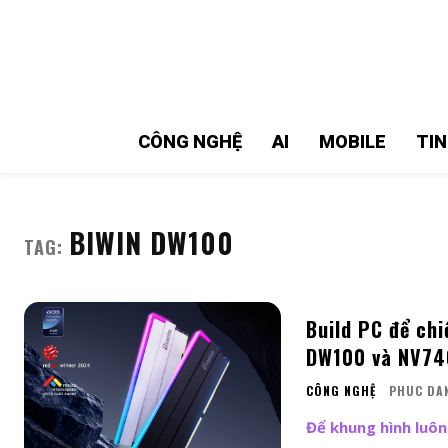
MMOSITE - Thông tin công nghệ
Bài viết nổi bật
CÔNG NGHỆ
AI
MOBILE
TI
BIWIN DW100
TAG:
Build PC để ch
DW100 và NV74
CÔNG NGHỆ
PHUC DA
Để khung hình luôn