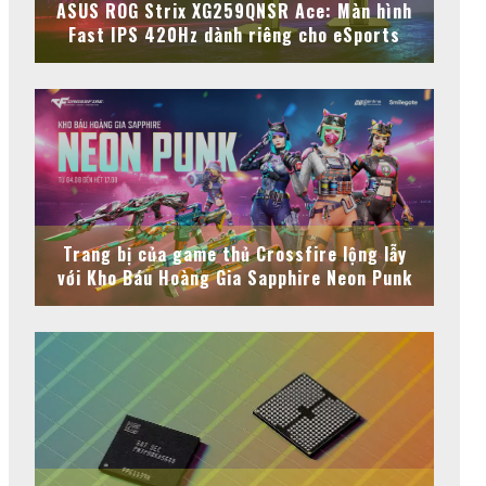
ASUS ROG Strix XG259QNSR Ace: Màn hình
Fast IPS 420Hz dành riêng cho eSports
Trang bị của game thủ Crossfire lộng lẫy
với Kho Báu Hoàng Gia Sapphire Neon Punk