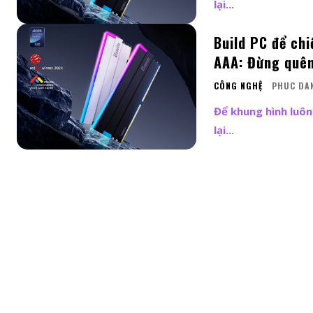
lại...
Build PC để ch
AAA: Đừng quên
CÔNG NGHỆ
PHUC DA
Để khung hình luôn
lại...