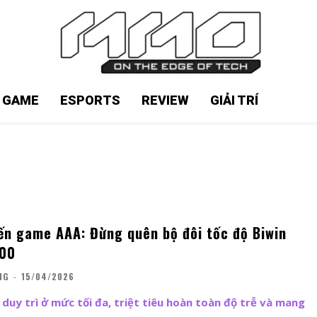
N GAME
ESPORTS
REVIEW
GIẢI TRÍ
iến game AAA: Đừng quên bộ đôi tốc độ Biwin
00
NG
-
15/04/2026
 duy trì ở mức tối đa, triệt tiêu hoàn toàn độ trễ và mang