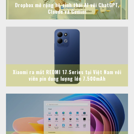
Dropbox mở rộng hệ sinh thái AI với ChatGPT,
Claude và Gemini
Xiaomi ra mắt REDMI 17 Series tại Việt Nam với
viên pin dung lượng lớn 7.500mAh