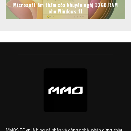
Microsoft âm thầm xóa khuyến nghị 32GB RAM
cho Windows 11
MMOSITE.vn là blog cá nhân về công nghệ, phần cứng, thiết