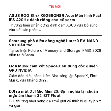
TIN MỚI
ASUS ROG Strix XG259QNSR Ace: Màn hình Fast
IPS 420Hz dành riêng cho eSports
Thương hiệu phần cứng đình đám ASUS vừa bổ sung
vào dải sản phẩm...
Samsung phô diễn công nghệ lưu trữ BV-NAND
V10 siêu tốc
Tại sự kiện Future of Memory and Storage (FMS) 2026
diễn ra ở Santa...
Elon Musk cam kết SpaceX sử dụng độc quyền
GPU NVIDIA
Giám đốc điều hành kiêm Nhà sáng lập SpaceX, Elon
Musk, vừa khẳng định...
DJI ra mắt DJI Mic Mini 2S: Định nghĩa lại chuẩn
mực âm thanh 32-BIT Float
DJI, thương hiệu hàng đầu thế giới về thiết bị quay phim
và giải...