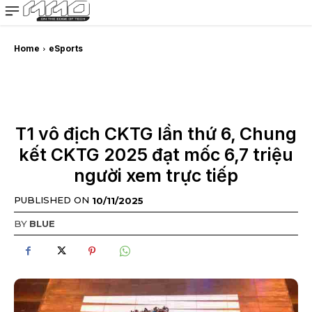
MMOSITE - Thông tin công nghệ
Bài viết nổi bật
Home
eSports
T1 vô địch CKTG lần thứ 6, Chung
kết CKTG 2025 đạt mốc 6,7 triệu
người xem trực tiếp
PUBLISHED ON
10/11/2025
BY
BLUE