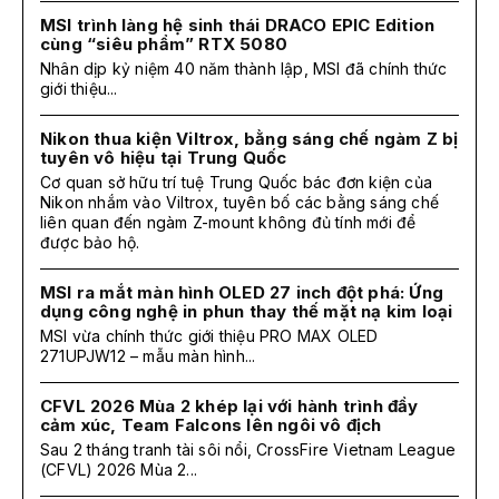
MSI trình làng hệ sinh thái DRACO EPIC Edition
cùng “siêu phẩm” RTX 5080
Nhân dịp kỷ niệm 40 năm thành lập, MSI đã chính thức
giới thiệu...
Nikon thua kiện Viltrox, bằng sáng chế ngàm Z bị
tuyên vô hiệu tại Trung Quốc
Cơ quan sở hữu trí tuệ Trung Quốc bác đơn kiện của
Nikon nhắm vào Viltrox, tuyên bố các bằng sáng chế
liên quan đến ngàm Z-mount không đủ tính mới để
được bảo hộ.
MSI ra mắt màn hình OLED 27 inch đột phá: Ứng
dụng công nghệ in phun thay thế mặt nạ kim loại
MSI vừa chính thức giới thiệu PRO MAX OLED
271UPJW12 – mẫu màn hình...
CFVL 2026 Mùa 2 khép lại với hành trình đầy
cảm xúc, Team Falcons lên ngôi vô địch
Sau 2 tháng tranh tài sôi nổi, CrossFire Vietnam League
(CFVL) 2026 Mùa 2...