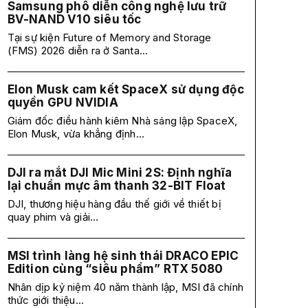
Samsung phô diễn công nghệ lưu trữ
BV-NAND V10 siêu tốc
Tại sự kiện Future of Memory and Storage
(FMS) 2026 diễn ra ở Santa...
Elon Musk cam kết SpaceX sử dụng độc
quyền GPU NVIDIA
Giám đốc điều hành kiêm Nhà sáng lập SpaceX,
Elon Musk, vừa khẳng định...
DJI ra mắt DJI Mic Mini 2S: Định nghĩa
lại chuẩn mực âm thanh 32-BIT Float
DJI, thương hiệu hàng đầu thế giới về thiết bị
quay phim và giải...
MSI trình làng hệ sinh thái DRACO EPIC
Edition cùng “siêu phẩm” RTX 5080
Nhân dịp kỷ niệm 40 năm thành lập, MSI đã chính
thức giới thiệu...