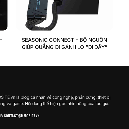
-
SEASONIC CONNECT – BỘ NGUỒN
GIÚP QUẲNG ĐI GÁNH LO “ĐI DÂY”
ITE.vn là blog cá nhân về công nghệ, phần cứng, thiết bị
ộng và game. Nội dung thể hiện góc nhìn riêng của tác giả.
 HỆ: CONTACT@MMOSITE.VN