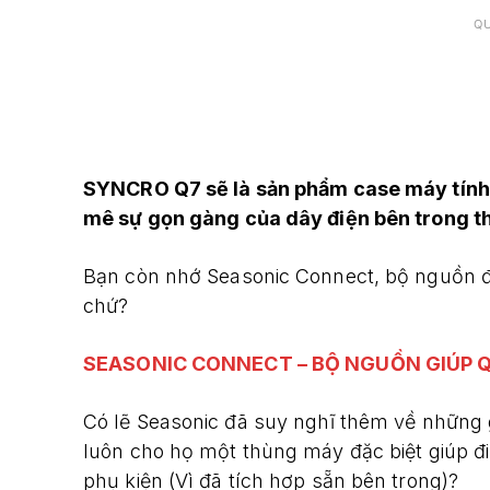
Q
SYNCRO Q7 sẽ là sản phẩm case máy tính
mê sự gọn gàng của dây điện bên trong t
Bạn còn nhớ Seasonic Connect, bộ nguồn đ
chứ?
SEASONIC CONNECT – BỘ NGUỒN GIÚP Q
Có lẽ Seasonic đã suy nghĩ thêm về những g
luôn cho họ một thùng máy đặc biệt giúp 
phụ kiện (Vì đã tích hợp sẵn bên trong)?