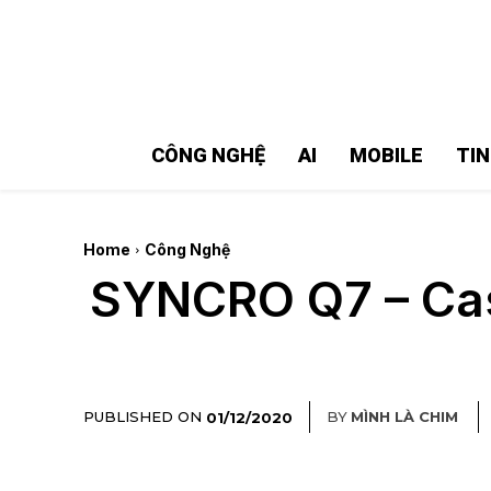
MMOSITE - Thông tin công nghệ
Bài viết nổi bật
CÔNG NGHỆ
AI
MOBILE
TI
Home
Công Nghệ
SYNCRO Q7 – Cas
PUBLISHED ON
BY
MÌNH LÀ CHIM
01/12/2020