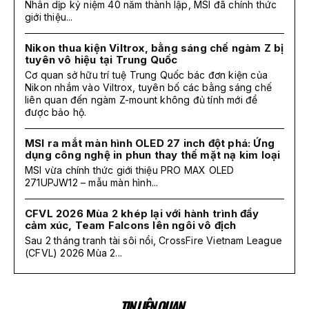
Nhân dịp kỷ niệm 40 năm thành lập, MSI đã chính thức
giới thiệu...
Nikon thua kiện Viltrox, bằng sáng chế ngàm Z bị
tuyên vô hiệu tại Trung Quốc
Cơ quan sở hữu trí tuệ Trung Quốc bác đơn kiện của
Nikon nhắm vào Viltrox, tuyên bố các bằng sáng chế
liên quan đến ngàm Z-mount không đủ tính mới để
được bảo hộ.
MSI ra mắt màn hình OLED 27 inch đột phá: Ứng
dụng công nghệ in phun thay thế mặt nạ kim loại
MSI vừa chính thức giới thiệu PRO MAX OLED
271UPJW12 – mẫu màn hình...
CFVL 2026 Mùa 2 khép lại với hành trình đầy
cảm xúc, Team Falcons lên ngôi vô địch
Sau 2 tháng tranh tài sôi nổi, CrossFire Vietnam League
(CFVL) 2026 Mùa 2...
TIN LIÊN QUAN