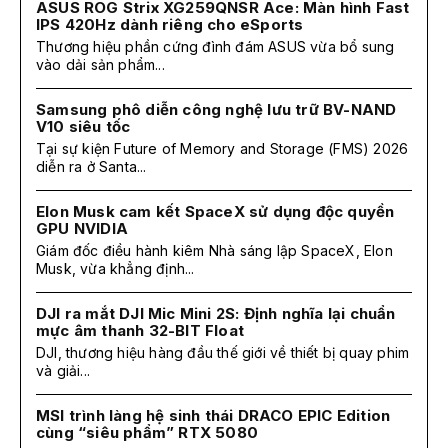
ASUS ROG Strix XG259QNSR Ace: Màn hình Fast
IPS 420Hz dành riêng cho eSports
Thương hiệu phần cứng đình đám ASUS vừa bổ sung
vào dải sản phẩm...
Samsung phô diễn công nghệ lưu trữ BV-NAND
V10 siêu tốc
Tại sự kiện Future of Memory and Storage (FMS) 2026
diễn ra ở Santa...
Elon Musk cam kết SpaceX sử dụng độc quyền
GPU NVIDIA
Giám đốc điều hành kiêm Nhà sáng lập SpaceX, Elon
Musk, vừa khẳng định...
DJI ra mắt DJI Mic Mini 2S: Định nghĩa lại chuẩn
mực âm thanh 32-BIT Float
DJI, thương hiệu hàng đầu thế giới về thiết bị quay phim
và giải...
MSI trình làng hệ sinh thái DRACO EPIC Edition
cùng “siêu phẩm” RTX 5080