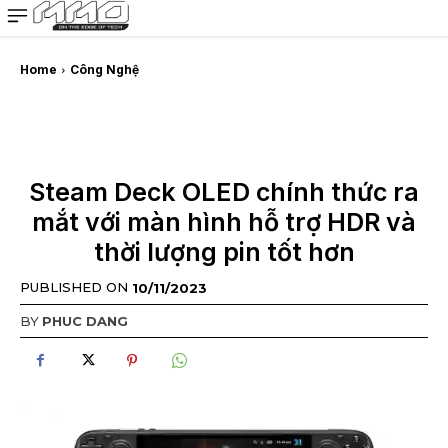
MMOSITE - Thông tin công nghệ
Bài viết nổi bật
Home
Công Nghệ
Steam Deck OLED chính thức ra
mắt với màn hình hỗ trợ HDR và
thời lượng pin tốt hơn
PUBLISHED ON
10/11/2023
BY
PHUC DANG