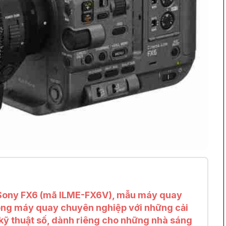
 Sony FX6 (mã ILME-FX6V), mẫu máy quay
òng máy quay chuyên nghiệp với những cải
 kỹ thuật số, dành riêng cho những nhà sáng