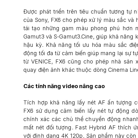
Được phát triển trên tiêu chuẩn tương tự
của Sony, FX6 cho phép xử lý màu sắc và 
tái tạo những gam màu phong phú hơn ng
Gamut3 và S-Gamut3.Cine, giúp khả năng k
hậu kỳ. Khả năng tối ưu hóa màu sắc điệ
động tối đa từ cảm biến giúp mang lại sự 
từ VENICE, FX6 cũng cho phép nhà sản 
quay điện ảnh khác thuộc dòng Cinema Lin
Các tí
nh n
ă
ng video n
âng cao
Tích hợp khả năng lấy nét AF ấn tượng c
FX6 sử dụng cảm biến lấy nét tự động d
chính xác các chủ thể chuyển động nhan
mất nét đối tượng. Fast Hybrid AF thích
với định dạng 4K 120p. Sản phẩm này cò