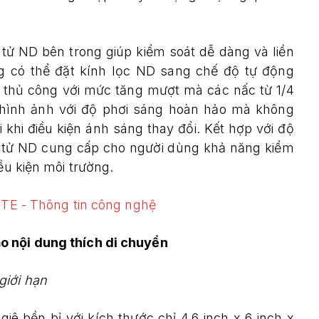
tử ND bên trong giúp kiểm soát dễ dàng và liền
 có thể đặt kính lọc ND sang chế độ tự động
h thủ công với mức tăng mượt mà các nấc từ 1/4
c hình ảnh với độ phơi sáng hoàn hảo mà không
hi điều kiện ánh sáng thay đổi. Kết hợp với độ
n tử ND cung cấp cho người dùng khả năng kiểm
ều kiện môi trường.
o nội dung thích di chuyển
giới hạn
 bền bỉ với kích thước chỉ 4,6 inch x 6 inch x