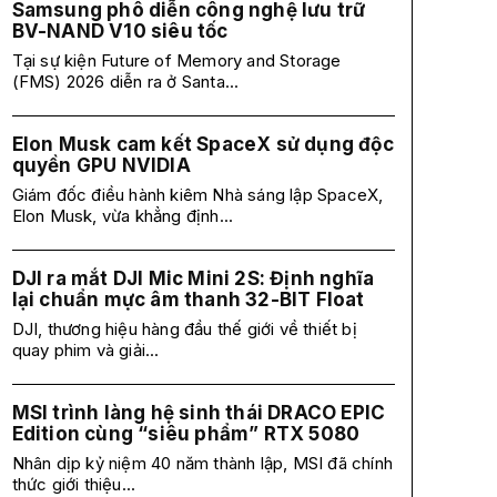
Samsung phô diễn công nghệ lưu trữ
BV-NAND V10 siêu tốc
Tại sự kiện Future of Memory and Storage
(FMS) 2026 diễn ra ở Santa...
Elon Musk cam kết SpaceX sử dụng độc
quyền GPU NVIDIA
Giám đốc điều hành kiêm Nhà sáng lập SpaceX,
Elon Musk, vừa khẳng định...
DJI ra mắt DJI Mic Mini 2S: Định nghĩa
lại chuẩn mực âm thanh 32-BIT Float
DJI, thương hiệu hàng đầu thế giới về thiết bị
quay phim và giải...
MSI trình làng hệ sinh thái DRACO EPIC
Edition cùng “siêu phẩm” RTX 5080
Nhân dịp kỷ niệm 40 năm thành lập, MSI đã chính
thức giới thiệu...