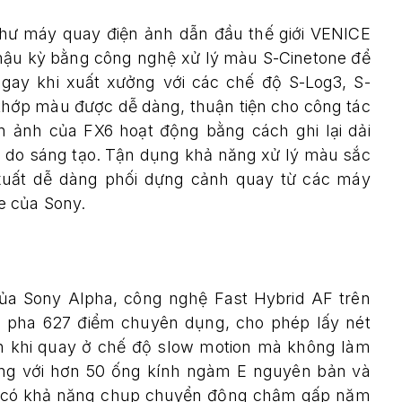
 như máy quay điện ảnh dẫn đầu thế giới VENICE
hậu kỳ bằng công nghệ xử lý màu S-Cinetone để
ay khi xuất xưởng với các chế độ S-Log3, S-
hớp màu được dễ dàng, thuận tiện cho công tác
n ảnh của FX6 hoạt động bằng cách ghi lại dải
tự do sáng tạo. Tận dụng khả năng xử lý màu sắc
xuất dễ dàng phối dựng cảnh quay từ các máy
e của Sony.
ủa Sony Alpha, công nghệ Fast Hybrid AF trên
ò pha 627 điểm chuyên dụng, cho phép lấy nét
h khi quay ở chế độ slow motion mà không làm
 ứng với hơn 50 ống kính ngàm E nguyên bản và
n có khả năng chụp chuyển động chậm gấp năm