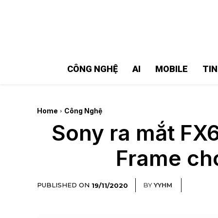
MMOSITE - Thông tin công nghệ
Bài viết nổi bật
CÔNG NGHỆ
AI
MOBILE
TI
Home
Công Nghệ
Sony ra mắt FX6
Frame cho
PUBLISHED ON
BY
YYHM
19/11/2020