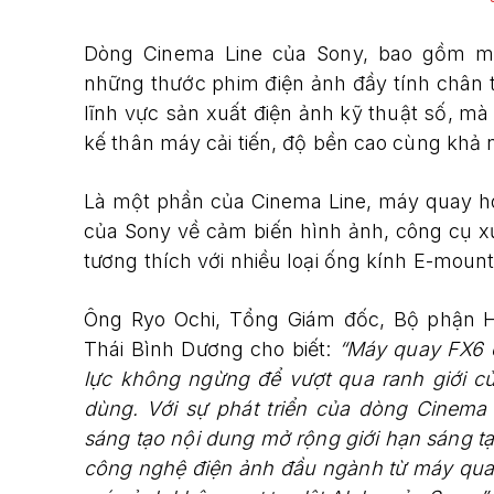
Dòng Cinema Line của Sony, bao gồm má
những thước phim điện ảnh đầy tính chân 
lĩnh vực sản xuất điện ảnh kỹ thuật số, m
kế thân máy cải tiến, độ bền cao cùng khả 
Là một phần của Cinema Line, máy quay ho
của Sony về cảm biến hình ảnh, công cụ xử
tương thích với nhiều loại ống kính E-moun
Ông Ryo Ochi, Tổng Giám đốc, Bộ phận H
Thái Bình Dương cho biết:
“Máy quay FX6 ch
lực không ngừng để vượt qua ranh giới c
dùng. Với sự phát triển của dòng Cinema
sáng tạo nội dung mở rộng giới hạn sáng 
công nghệ điện ảnh đầu ngành từ máy qua