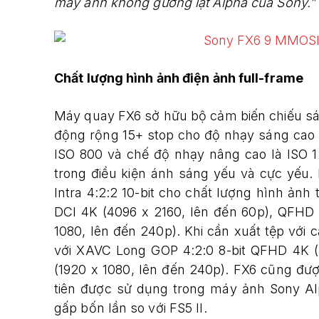
máy ảnh không gương lật Alpha của Sony.”
Chấ
t l
ượng hì
nh
ả
nh
điện ảnh full-frame
Máy quay FX6 sở hữu bộ cảm biến chiếu sá
động rộng 15+ stop cho độ nhạy sáng cao 
ISO 800 và chế độ nhạy nâng cao là ISO 1
trong điều kiện ánh sáng yếu và cực yếu.
Intra 4:2:2 10-bit cho chất lượng hình ảnh
DCI 4K (4096 x 2160, lên đến 60p), QFHD 
1080, lên đến 240p). Khi cần xuất tệp với 
với XAVC Long GOP 4:2:0 8-bit QFHD 4K (3
(1920 x 1080, lên đến 240p). FX6 cũng đượ
tiên được sử dụng trong máy ảnh Sony Alp
gấp bốn lần so với FS5 II.