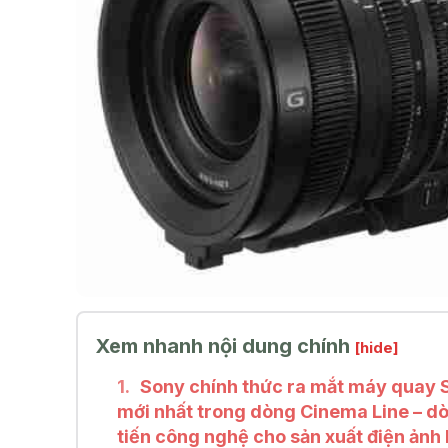
Xem nhanh nội dung chính
[hide]
Sony chính thức ra mắt máy quay
mới nhất trong dòng Cinema Line – d
tiến công nghệ cho sản xuất điện ảnh