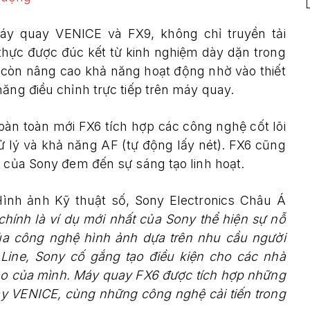
y quay VENICE và FX9, không chỉ truyền tải
thực được đúc kết từ kinh nghiệm dày dặn trong
à còn nâng cao khả năng hoạt động nhờ vào thiết
năng điều chỉnh trực tiếp trên máy quay.
àn toàn mới FX6 tích hợp các công nghệ cốt lõi
 lý và khả năng AF (tự động lấy nét). FX6 cũng
t của Sony đem đến sự sáng tạo linh hoạt.
ình ảnh Kỹ thuật số, Sony Electronics Châu Á
ính là ví dụ mới nhất của Sony thể hiện sự nỗ
ủa công nghệ hình ảnh dựa trên nhu cầu người
 Line, Sony cố gắng tạo điều kiện cho các nhà
tạo của mình. Máy quay FX6 được tích hợp những
y VENICE, cùng những công nghệ cải tiến trong