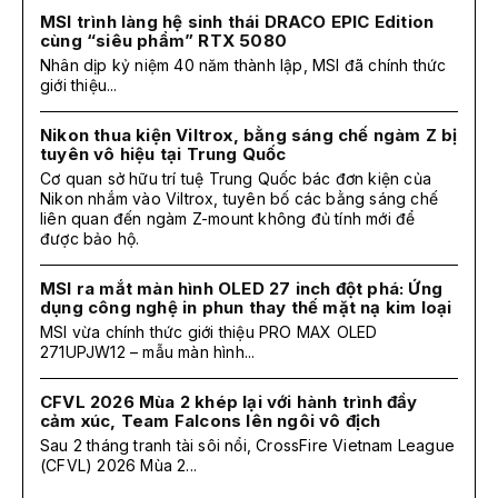
MSI trình làng hệ sinh thái DRACO EPIC Edition
cùng “siêu phẩm” RTX 5080
Nhân dịp kỷ niệm 40 năm thành lập, MSI đã chính thức
giới thiệu...
Nikon thua kiện Viltrox, bằng sáng chế ngàm Z bị
tuyên vô hiệu tại Trung Quốc
Cơ quan sở hữu trí tuệ Trung Quốc bác đơn kiện của
Nikon nhắm vào Viltrox, tuyên bố các bằng sáng chế
liên quan đến ngàm Z-mount không đủ tính mới để
được bảo hộ.
MSI ra mắt màn hình OLED 27 inch đột phá: Ứng
dụng công nghệ in phun thay thế mặt nạ kim loại
MSI vừa chính thức giới thiệu PRO MAX OLED
271UPJW12 – mẫu màn hình...
CFVL 2026 Mùa 2 khép lại với hành trình đầy
cảm xúc, Team Falcons lên ngôi vô địch
Sau 2 tháng tranh tài sôi nổi, CrossFire Vietnam League
(CFVL) 2026 Mùa 2...