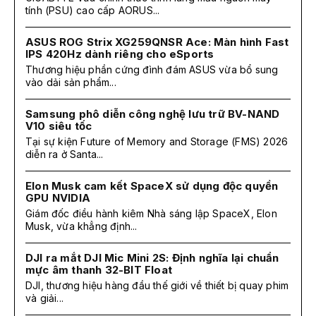
tính (PSU) cao cấp AORUS...
ASUS ROG Strix XG259QNSR Ace: Màn hình Fast
IPS 420Hz dành riêng cho eSports
Thương hiệu phần cứng đình đám ASUS vừa bổ sung
vào dải sản phẩm...
Samsung phô diễn công nghệ lưu trữ BV-NAND
V10 siêu tốc
Tại sự kiện Future of Memory and Storage (FMS) 2026
diễn ra ở Santa...
Elon Musk cam kết SpaceX sử dụng độc quyền
GPU NVIDIA
Giám đốc điều hành kiêm Nhà sáng lập SpaceX, Elon
Musk, vừa khẳng định...
DJI ra mắt DJI Mic Mini 2S: Định nghĩa lại chuẩn
mực âm thanh 32-BIT Float
DJI, thương hiệu hàng đầu thế giới về thiết bị quay phim
và giải...