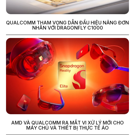
QUALCOMM THAM VỌNG DẪN ĐẦU HIỆU NĂNG ĐƠN
NHÂN VỚI DRAGONFLY C1000
AMD VÀ QUALCOMM RA MẮT VI XỬ LÝ MỚI CHO
MÁY CHỦ VÀ THIẾT BỊ THỰC TẾ ẢO