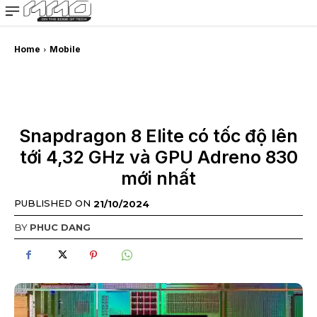
MMOSITE - Thông tin công nghệ
Bài viết nổi bật
Home
Mobile
Snapdragon 8 Elite có tốc độ lên
tới 4,32 GHz và GPU Adreno 830
mới nhất
PUBLISHED ON
21/10/2024
BY
PHUC DANG