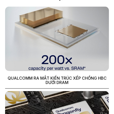
QUALCOMM RA MẮT KIẾN TRÚC XẾP CHỒNG HBC
DƯỚI DRAM