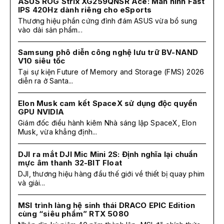
ASUS ROG Strix XG259QNSR Ace: Màn hình Fast
IPS 420Hz dành riêng cho eSports
Thương hiệu phần cứng đình đám ASUS vừa bổ sung
vào dải sản phẩm...
Samsung phô diễn công nghệ lưu trữ BV-NAND
V10 siêu tốc
Tại sự kiện Future of Memory and Storage (FMS) 2026
diễn ra ở Santa...
Elon Musk cam kết SpaceX sử dụng độc quyền
GPU NVIDIA
Giám đốc điều hành kiêm Nhà sáng lập SpaceX, Elon
Musk, vừa khẳng định...
DJI ra mắt DJI Mic Mini 2S: Định nghĩa lại chuẩn
mực âm thanh 32-BIT Float
DJI, thương hiệu hàng đầu thế giới về thiết bị quay phim
và giải...
MSI trình làng hệ sinh thái DRACO EPIC Edition
cùng “siêu phẩm” RTX 5080