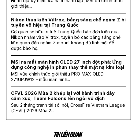
Nhân dịp kỷ niệm 40 năm thành lập, MSI đã chính thức
giới thiệu...
Nikon thua kiện Viltrox, bằng sáng chế ngàm Z bị
tuyên vô hiệu tại Trung Quốc
Cơ quan sở hữu trí tuệ Trung Quốc bác đơn kiện của
Nikon nhắm vào Viltrox, tuyên bố các bằng sáng chế
liên quan đến ngàm Z-mount không đủ tính mới để
được bảo hộ.
MSI ra mắt màn hình OLED 27 inch đột phá: Ứng
dụng công nghệ in phun thay thế mặt nạ kim loại
MSI vừa chính thức giới thiệu PRO MAX OLED
271UPJW12 – mẫu màn hình...
CFVL 2026 Mùa 2 khép lại với hành trình đầy
cảm xúc, Team Falcons lên ngôi vô địch
Sau 2 tháng tranh tài sôi nổi, CrossFire Vietnam League
(CFVL) 2026 Mùa 2...
TIN LIÊN QUAN