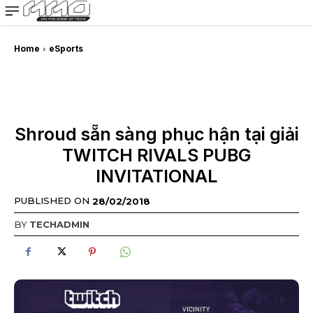
MMOSITE - Thông tin công nghệ
Bài viết nổi bật
Home
eSports
Shroud sẵn sàng phục hận tại giải
TWITCH RIVALS PUBG
INVITATIONAL
PUBLISHED ON
28/02/2018
BY
TECHADMIN