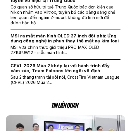
tuyên vô hiệu tại Trung Quốc
Cơ quan sở hữu trí tuệ Trung Quốc bác đơn kiện của
Nikon nhắm vào Viltrox, tuyên bố các bằng sáng chế
liên quan đến ngàm Z-mount không đủ tính mới để
được bảo hộ.
MSI ra mắt màn hình OLED 27 inch đột phá: Ứng
dụng công nghệ in phun thay thế mặt nạ kim loại
MSI vừa chính thức giới thiệu PRO MAX OLED
271UPJW12 – mẫu màn hình...
CFVL 2026 Mùa 2 khép lại với hành trình đầy
cảm xúc, Team Falcons lên ngôi vô địch
Sau 2 tháng tranh tài sôi nổi, CrossFire Vietnam League
(CFVL) 2026 Mùa 2...
TIN LIÊN QUAN