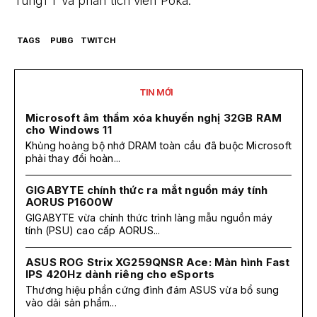
TungTT và phân tích viên Poka.
TAGS
PUBG
TWITCH
TIN MỚI
Microsoft âm thầm xóa khuyến nghị 32GB RAM
cho Windows 11
Khủng hoảng bộ nhớ DRAM toàn cầu đã buộc Microsoft
phải thay đổi hoàn...
GIGABYTE chính thức ra mắt nguồn máy tính
AORUS P1600W
GIGABYTE vừa chính thức trình làng mẫu nguồn máy
tính (PSU) cao cấp AORUS...
ASUS ROG Strix XG259QNSR Ace: Màn hình Fast
IPS 420Hz dành riêng cho eSports
Thương hiệu phần cứng đình đám ASUS vừa bổ sung
vào dải sản phẩm...