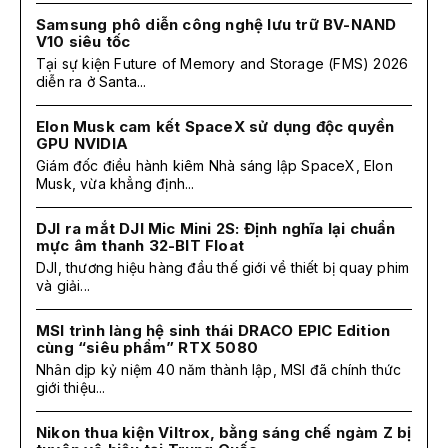
Samsung phô diễn công nghệ lưu trữ BV-NAND
V10 siêu tốc
Tại sự kiện Future of Memory and Storage (FMS) 2026
diễn ra ở Santa...
Elon Musk cam kết SpaceX sử dụng độc quyền
GPU NVIDIA
Giám đốc điều hành kiêm Nhà sáng lập SpaceX, Elon
Musk, vừa khẳng định...
DJI ra mắt DJI Mic Mini 2S: Định nghĩa lại chuẩn
mực âm thanh 32-BIT Float
DJI, thương hiệu hàng đầu thế giới về thiết bị quay phim
và giải...
MSI trình làng hệ sinh thái DRACO EPIC Edition
cùng “siêu phẩm” RTX 5080
Nhân dịp kỷ niệm 40 năm thành lập, MSI đã chính thức
giới thiệu...
Nikon thua kiện Viltrox, bằng sáng chế ngàm Z bị