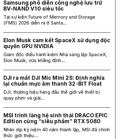
Samsung phô diễn công nghệ lưu trữ
BV-NAND V10 siêu tốc
Tại sự kiện Future of Memory and Storage
(FMS) 2026 diễn ra ở Santa...
Elon Musk cam kết SpaceX sử dụng độc
quyền GPU NVIDIA
Giám đốc điều hành kiêm Nhà sáng lập SpaceX,
Elon Musk, vừa khẳng định...
DJI ra mắt DJI Mic Mini 2S: Định nghĩa
lại chuẩn mực âm thanh 32-BIT Float
DJI, thương hiệu hàng đầu thế giới về thiết bị
quay phim và giải...
MSI trình làng hệ sinh thái DRACO EPIC
Edition cùng “siêu phẩm” RTX 5080
Nhân dịp kỷ niệm 40 năm thành lập, MSI đã chính
thức giới thiệu...