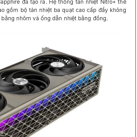
phire đã tạo ra. Hệ thống tản nhiệt Nitro+ thế
 bao gồm bộ tản nhiệt ba quạt cao cấp đẩy không
ệt bằng nhôm và ống dẫn nhiệt bằng đồng.