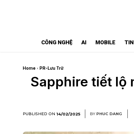
MMOSITE - Thông tin công nghệ
Bài viết nổi bật
CÔNG NGHỆ
AI
MOBILE
TI
Home
PR-Lưu Trữ
Sapphire tiết l
PUBLISHED ON
BY
PHUC DANG
14/02/2025