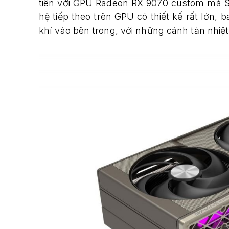
tiên với GPU Radeon RX 9070 custom mà Sap
hệ tiếp theo trên GPU có thiết kế rất lớn,
khí vào bên trong, với những cánh tản nhi