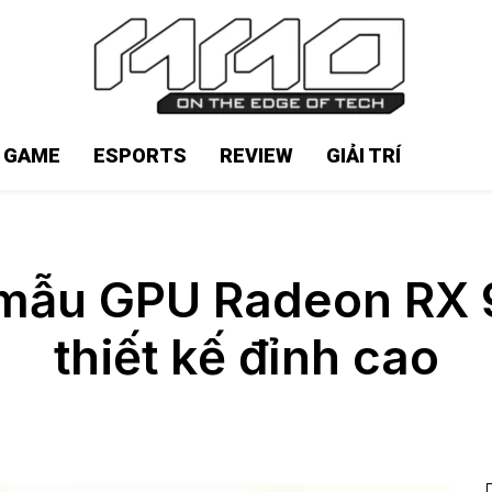
N GAME
ESPORTS
REVIEW
GIẢI TRÍ
ộ mẫu GPU Radeon RX
thiết kế đỉnh cao