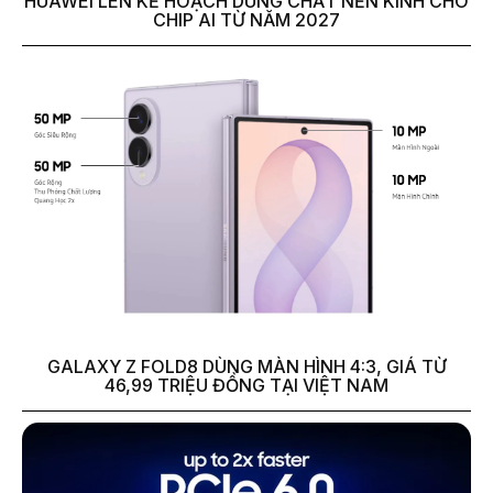
HUAWEI LÊN KẾ HOẠCH DÙNG CHẤT NỀN KÍNH CHO
CHIP AI TỪ NĂM 2027
GALAXY Z FOLD8 DÙNG MÀN HÌNH 4:3, GIÁ TỪ
46,99 TRIỆU ĐỒNG TẠI VIỆT NAM