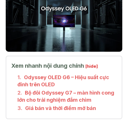
Xem nhanh nội dung chính
[hide]
Odyssey OLED G6 – Hiệu suất cực
đỉnh trên OLED
Bộ đôi Odyssey G7 – màn hình cong
lớn cho trải nghiệm đắm chìm
Giá bán và thời điểm mở bán