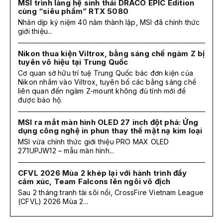
MSI trình làng hệ sinh thái DRACO EPIC Edition
cùng “siêu phẩm” RTX 5080
Nhân dịp kỷ niệm 40 năm thành lập, MSI đã chính thức
giới thiệu...
Nikon thua kiện Viltrox, bằng sáng chế ngàm Z bị
tuyên vô hiệu tại Trung Quốc
Cơ quan sở hữu trí tuệ Trung Quốc bác đơn kiện của
Nikon nhắm vào Viltrox, tuyên bố các bằng sáng chế
liên quan đến ngàm Z-mount không đủ tính mới để
được bảo hộ.
MSI ra mắt màn hình OLED 27 inch đột phá: Ứng
dụng công nghệ in phun thay thế mặt nạ kim loại
MSI vừa chính thức giới thiệu PRO MAX OLED
271UPJW12 – mẫu màn hình...
CFVL 2026 Mùa 2 khép lại với hành trình đầy
cảm xúc, Team Falcons lên ngôi vô địch
Sau 2 tháng tranh tài sôi nổi, CrossFire Vietnam League
(CFVL) 2026 Mùa 2...