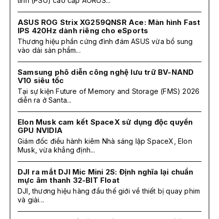
tính (PSU) cao cấp AORUS...
ASUS ROG Strix XG259QNSR Ace: Màn hình Fast
IPS 420Hz dành riêng cho eSports
Thương hiệu phần cứng đình đám ASUS vừa bổ sung
vào dải sản phẩm...
Samsung phô diễn công nghệ lưu trữ BV-NAND
V10 siêu tốc
Tại sự kiện Future of Memory and Storage (FMS) 2026
diễn ra ở Santa...
Elon Musk cam kết SpaceX sử dụng độc quyền
GPU NVIDIA
Giám đốc điều hành kiêm Nhà sáng lập SpaceX, Elon
Musk, vừa khẳng định...
DJI ra mắt DJI Mic Mini 2S: Định nghĩa lại chuẩn
mực âm thanh 32-BIT Float
DJI, thương hiệu hàng đầu thế giới về thiết bị quay phim
và giải...