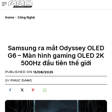
MMOSITE - Thông tin công nghệ
Bài viết nổi bật
Home
Công Nghệ
Samsung ra mắt Odyssey OLED
G6 – Màn hình gaming OLED 2K
500Hz đầu tiên thế giới
PUBLISHED ON
13/08/2025
BY
PHUC DANG