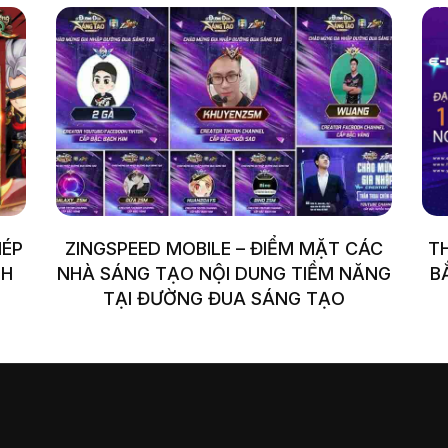
HÉP
ZINGSPEED MOBILE – ĐIỂM MẶT CÁC
T
NH
NHÀ SÁNG TẠO NỘI DUNG TIỀM NĂNG
B
TẠI ĐƯỜNG ĐUA SÁNG TẠO