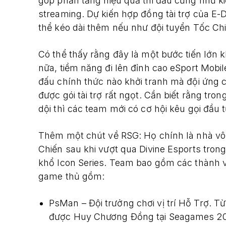
góp phần tăng hiệu quả thi đấu cũng như ki
streaming. Dự kiến hợp đồng tài trợ của E-
thể kéo dài thêm nếu như đội tuyển Tốc Chi
Có thể thấy rằng đây là một bước tiến lớn
nữa, tiềm năng đi lên đỉnh cao eSport Mobil
đấu chính thức nào khởi tranh mà đội ứng c
được gói tài trợ rất ngọt. Cần biết rằng tro
dội thì các team mới có cơ hội kêu gọi đầu 
Thêm một chút về RSG: Họ chính là nhà vô 
Chiến sau khi vượt qua Divine Esports tron
khổ Icon Series. Team bao gồm các thành v
game thủ gồm:
PsMan – Đội trưởng chơi vị trí Hỗ Trợ. T
được Huy Chương Đồng tại Seagames 20