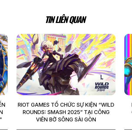
TIN LIÊN QUAN
ẾN
RIOT GAMES TỔ CHỨC SỰ KIỆN “WILD
N
ROUNDS: SMASH 2025” TẠI CÔNG
”
VIÊN BỜ SÔNG SÀI GÒN