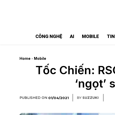
MMOSITE - Thông tin công nghệ
Bài viết nổi bật
CÔNG NGHỆ
AI
MOBILE
TI
Home
Mobile
Tốc Chiến: RS
‘ngọt’ 
PUBLISHED ON
BY
SUZZUKI
01/04/2021