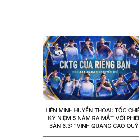
LIÊN MINH HUYỀN THOẠI: TỐC CHI
KỶ NIỆM 5 NĂM RA MẮT VỚI PHIÊ
BẢN 6.3: “VINH QUANG CAO QUÝ