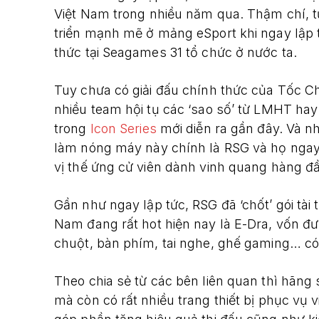
Việt Nam trong nhiều năm qua. Thậm chí, 
triển mạnh mẽ ở mảng eSport khi ngay lập 
thức tại Seagames 31 tổ chức ở nước ta.
Tuy chưa có giải đấu chính thức của Tốc Ch
nhiều team hội tụ các ‘sao số’ từ LMHT hay 
trong
Icon Series
mới diễn ra gần đây. Và nh
làm nóng máy này chính là RSG và họ ngay l
vị thế ứng cử viên dành vinh quang hàng đ
Gần như ngay lập tức, RSG đã ‘chốt’ gói tài
Nam đang rất hot hiện nay là E-Dra, vốn đ
chuột, bàn phím, tai nghe, ghế gaming… có c
Theo chia sẻ từ các bên liên quan thì hãng 
mà còn có rất nhiều trang thiết bị phục vụ 