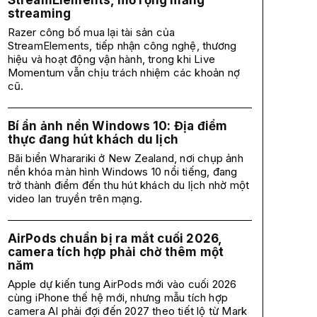
StreamElements, mở rộng mảng
streaming
Razer công bố mua lại tài sản của
StreamElements, tiếp nhận công nghệ, thương
hiệu và hoạt động vận hành, trong khi Live
Momentum vẫn chịu trách nhiệm các khoản nợ
cũ.
Bí ẩn ảnh nền Windows 10: Địa điểm
thực đang hút khách du lịch
Bãi biển Wharariki ở New Zealand, nơi chụp ảnh
nền khóa màn hình Windows 10 nổi tiếng, đang
trở thành điểm đến thu hút khách du lịch nhờ một
video lan truyền trên mạng.
AirPods chuẩn bị ra mắt cuối 2026,
camera tích hợp phải chờ thêm một
năm
Apple dự kiến tung AirPods mới vào cuối 2026
cùng iPhone thế hệ mới, nhưng mẫu tích hợp
camera AI phải đợi đến 2027 theo tiết lộ từ Mark