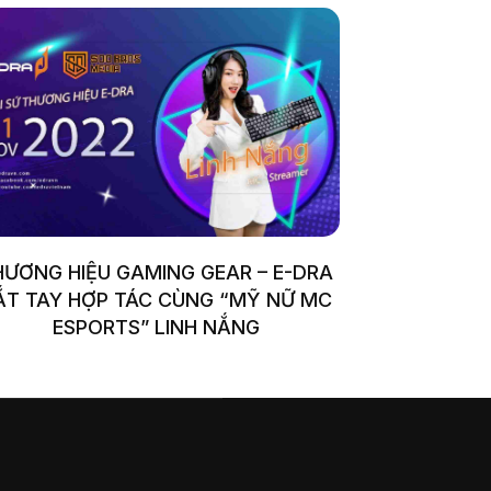
HƯƠNG HIỆU GAMING GEAR – E-DRA
ẮT TAY HỢP TÁC CÙNG “MỸ NỮ MC
ESPORTS” LINH NẮNG