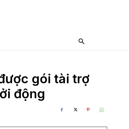
ợc gói tài trợ
hởi động