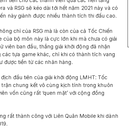
ếm tiền cho các thành viên qua các nền tảng
Dra và RSG sẽ kéo dài tới hết năm 2021 này và có
ến này giành được nhiều thành tích thi đấu cao.
 không chỉ của RSG mà là còn của cả Tốc Chiến
e của bộ môn này là cực lớn khi mà chưa có giải
ử viên ban đầu, thắng giải khởi động đã nhận
ng các tựa game khác, chỉ khi có thành tích vang
tư được tiền từ các nhãn hàng.
địch đầu tiên của giải khởi động LMHT: Tốc
g trận chung kết vô cùng kịch tính trong khuôn
iên vốn cũng rất ‘quen mặt’ với cộng đồng
ừng rất thành công với Liên Quân Mobile khi dành
19.