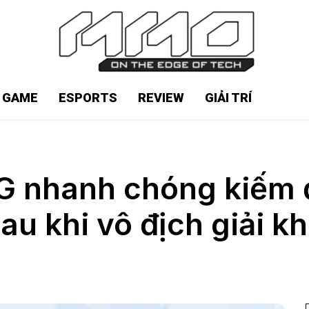
N GAME
ESPORTS
REVIEW
GIẢI TRÍ
G nhanh chóng kiếm đư
sau khi vô địch giải k