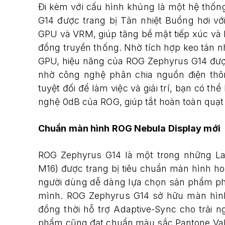
Đi kèm với cấu hình khủng là một hệ thố
G14 được trang bị Tản nhiệt Buồng hơi vớ
GPU và VRM, giúp tăng bề mặt tiếp xúc và hi
đồng truyền thống. Nhờ tích hợp keo tản nh
GPU, hiệu năng của ROG Zephyrus G14 được
nhờ công nghệ phân chia nguồn điện thô
tuyệt đối để làm việc và giải trí, bạn có t
nghệ 0dB của ROG, giúp tắt hoàn toàn quạt 
Chuẩn màn hình ROG Nebula Display mới
ROG Zephyrus G14 là một trong những La
M16) được trang bị tiêu chuẩn màn hình h
người dùng dễ dàng lựa chọn sản phẩm phù 
mình. ROG Zephyrus G14 sở hữu màn hình
đồng thời hỗ trợ Adaptive-Sync cho trải 
phẩm cũng đạt chuẩn màu sắc Pantone Val