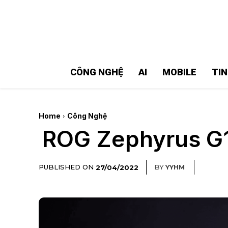
MMOSITE - Thông tin công nghệ
Bài viết nổi bật
CÔNG NGHỆ
AI
MOBILE
TI
Home
Công Nghệ
ROG Zephyrus G14
PUBLISHED ON
BY
YYHM
27/04/2022