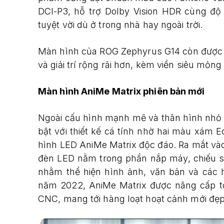
DCI-P3, hỗ trợ Dolby Vision HDR cùng độ 
tuyệt vời dù ở trong nhà hay ngoài trời.
Màn hình của ROG Zephyrus G14 còn được nâ
và giải trí rộng rãi hơn, kèm viền siêu mỏn
Màn hình AniMe Matrix phiên bản mới
Ngoài cấu hình mạnh mẽ và thân hình nhỏ
bật với thiết kế cá tính nhờ hai màu xám 
hình LED AniMe Matrix độc đáo. Ra mắt và
đèn LED nằm trong phần nắp máy, chiếu 
nhằm thể hiện hình ảnh, văn bản và các
năm 2022, AniMe Matrix được nâng cấp toà
CNC, mang tới hàng loạt hoạt cảnh mới đẹ