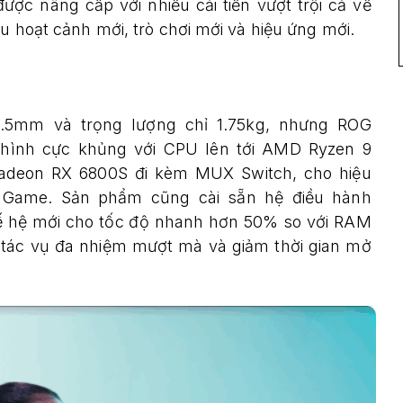
ược nâng cấp với nhiều cải tiến vượt trội cả về
ều hoạt cảnh mới, trò chơi mới và hiệu ứng mới.
9.5mm và trọng lượng chỉ 1.75kg, nhưng ROG
hình cực khủng với CPU lên tới AMD Ryzen 9
adeon RX 6800S đi kèm MUX Switch, cho hiệu
hơi Game. Sản phẩm cũng cài sẵn hệ điều hành
 hệ mới cho tốc độ nhanh hơn 50% so với RAM
c tác vụ đa nhiệm mượt mà và giảm thời gian mở