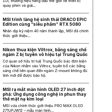
DJI, thương hiệu hàng đầu thế giới về thiết bị
quay phim và giải...
MSI trình làng hệ sinh thái DRACO EPIC
Edition cùng “siêu phẩm” RTX 5080
Nhân dịp kỷ niệm 40 năm thành lập, MSI đã chính
thức giới thiệu...
Nikon thua kiện Viltrox, bằng sáng chế
ngàm Z bị tuyên vô hiệu tại Trung Quốc
Cơ quan sở hữu trí tuệ Trung Quốc bác đơn kiện
của Nikon nhắm vào Viltrox, tuyên bố các bằng
sáng chế liên quan đến ngàm Z-mount không đủ
tính mới để được bảo hộ.
MSI ra mắt màn hình OLED 27 inch đột
phá: Ứng dụng công nghệ in phun thay
thế mặt nạ kim loại
MSI vừa chính thức giới thiệu PRO MAX OLED
271UPJW12 – mẫu màn hình...