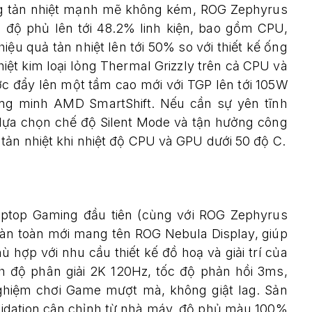
ng tản nhiệt mạnh mẽ không kém, ROG Zephyrus
i độ phủ lên tới 48.2% linh kiện, bao gồm CPU,
ệu quả tản nhiệt lên tới 50% so với thiết kế ống
iệt kim loại lỏng Thermal Grizzly trên cả CPU và
 đẩy lên một tầm cao mới với TGP lên tới 105W
ng minh AMD SmartShift. Nếu cần sự yên tĩnh
hể lựa chọn chế độ Silent Mode và tận hưởng công
tản nhiệt khi nhiệt độ CPU và GPU dưới 50 độ C.
ptop Gaming đầu tiên (cùng với ROG Zephyrus
oàn toàn mới mang tên ROG Nebula Display, giúp
hợp với nhu cầu thiết kế đồ hoạ và giải trí của
 độ phân giải 2K 120Hz, tốc độ phản hồi 3ms,
nghiệm chơi Game mượt mà, không giật lag. Sản
idation cân chỉnh từ nhà máy, độ phủ màu 100%