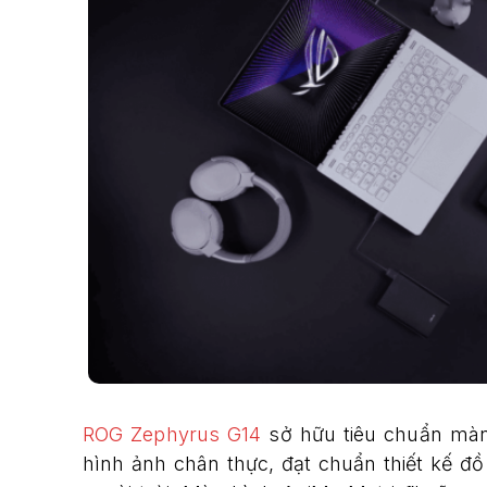
ROG Zephyrus G14
sở hữu tiêu chuẩn màn
hình ảnh chân thực, đạt chuẩn thiết kế đ