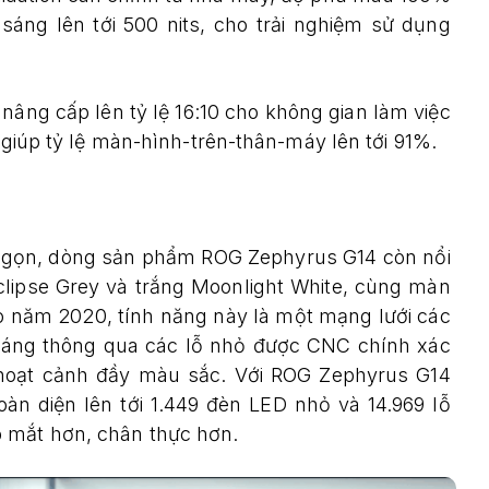
sáng lên tới 500 nits, cho trải nghiệm sử dụng
ng cấp lên tỷ lệ 16:10 cho không gian làm việc
g giúp tỷ lệ màn-hình-trên-thân-máy lên tới 91%.
 gọn, dòng sản phẩm ROG Zephyrus G14 còn nổi
Eclipse Grey và trắng Moonlight White, cùng màn
o năm 2020, tính năng này là một mạng lưới các
sáng thông qua các lỗ nhỏ được CNC chính xác
 hoạt cảnh đầy màu sắc. Với ROG Zephyrus G14
n diện lên tới 1.449 đèn LED nhỏ và 14.969 lỗ
p mắt hơn, chân thực hơn.