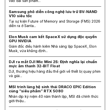
vào dải sản phẩm...
Samsung phô diễn công nghệ lưu trữ BV-NAND
V10 siêu tốc
Tại sự kiện Future of Memory and Storage (FMS) 2026
diễn ra ở Santa...
Elon Musk cam kết SpaceX sử dụng độc quyền
GPU NVIDIA
Giám đốc điều hành kiêm Nhà sáng lập SpaceX, Elon
Musk, vừa khẳng định...
DJI ra mắt DJI Mic Mini 2S: Định nghĩa lại chuẩn
mực âm thanh 32-BIT Float
DJI, thương hiệu hàng đầu thế giới về thiết bị quay phim
và giải...
MSI trình làng hệ sinh thái DRACO EPIC Edition
cùng “siêu phẩm” RTX 5080
Nhân dịp kỷ niệm 40 năm thành lập, MSI đã chính thức
giới thiệu...