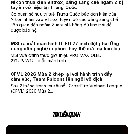
Nikon thua kiện Viltrox, bằng sáng chế ngàm Z bị
tuyên vô hiệu tại Trung Quốc
Cơ quan sở hữu trí tuệ Trung Quốc bác đơn kiện của
Nikon nhắm vào Viltrox, tuyên bố các bằng sáng chế
liên quan đến ngàm Z-mount không đủ tính mới để
được bảo hộ.
MSI ra mắt màn hình OLED 27 inch đột phá: Ứng
dụng công nghệ in phun thay thế mặt nạ kim loại
MSI vừa chính thức giới thiệu PRO MAX OLED
271UPJW12 – mẫu màn hình...
CFVL 2026 Mùa 2 khép lại với hành trình đầy
cảm xúc, Team Falcons lên ngôi vô địch
Sau 2 tháng tranh tài sôi nổi, CrossFire Vietnam League
(CFVL) 2026 Mùa 2...
TIN LIÊN QUAN