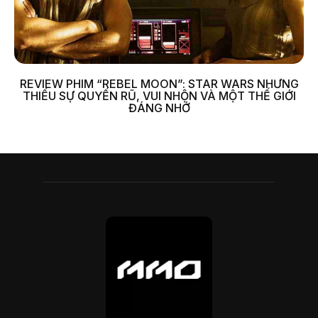
REVIEW PHIM “REBEL MOON”: STAR WARS NHƯNG
THIẾU SỰ QUYẾN RŨ, VUI NHỘN VÀ MỘT THẾ GIỚI
ĐÁNG NHỚ