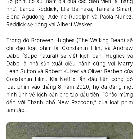
Bộ phim có sự tham gia của các diễn viên tài năng
như: Lance Reddick, Ella Balinska, Tamara Smart,
Siena Agudong, Adeline Rudolph và Paola Nunez.
Reddick sẽ đóng vai Albert Wesker.
Trong đó Bronwen Hughes (The Walking Dead) sẽ
chỉ đạo loạt phim tại Constantin Film, và Andrew
Dabb (Supernatural) sẽ viết kịch bản, Hughes và
Dabb là nhà sản xuất điều hành cùng với Marry
Leah Sutton và Robert Kulzer và Oliver Berben của
Constantin Film.. Khi Netflix lần đầu tiên công bố
loạt phim vào tháng 8 năm 2020, họ đã đăng một
hình ảnh về kịch bản cho tập đầu tiên, “Chào mừng
đến với Thành phố New Raccoon,” của loạt phim
tám tập.