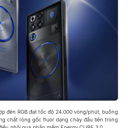
hợp đèn RGB đạt tốc độ 24.000 vòng/phút, buồng
ng chất lỏng gốc fluor dạng chảy đầu tiên trong
 điều phối qua phần mềm Energy CUBE 3.0.