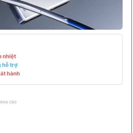
 nhiệt
 hỗ trợ
hát hành
UẢNG CÁO