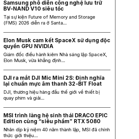
Samsung phô diễn công nghệ lưu trữ
BV-NAND V10 siêu tốc
Tại sự kiện Future of Memory and Storage
(FMS) 2026 diễn ra ở Santa...
Elon Musk cam kết SpaceX sử dụng độc
quyền GPU NVIDIA
Giám đốc điều hành kiêm Nhà sáng lập SpaceX,
Elon Musk, vừa khẳng định...
DJI ra mắt DJI Mic Mini 2S: Định nghĩa
lại chuẩn mực âm thanh 32-BIT Float
DJI, thương hiệu hàng đầu thế giới về thiết bị
quay phim và giải...
MSI trình làng hệ sinh thái DRACO EPIC
Edition cùng “siêu phẩm” RTX 5080
Nhân dịp kỷ niệm 40 năm thành lập, MSI đã chính
thức giới thiệu...