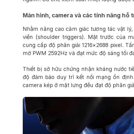
Màn hình, camera và các tính năng hỗ t
Nhằm nâng cao cảm giác tương tác vật lý, 
viền (shoulder triggers). Mặt trước của
cung cấp độ phân giải 1216×2688 pixel. Tấ
mờ PWM 2592Hz và đạt mức độ sáng tối đa 
Thiết bị sở hữu chứng nhận kháng nước ti
độ đảm bảo duy trì kết nối mạng ổn địn
camera kép ở mặt lưng đều đạt độ phân gi