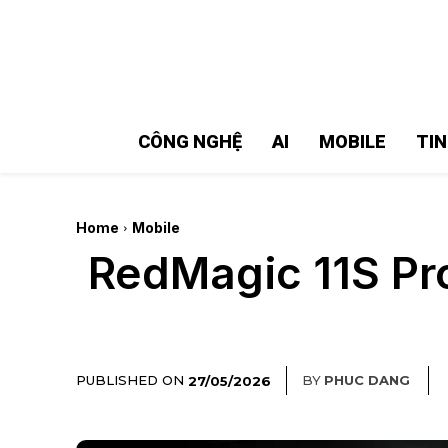
MMOSITE - Thông tin công nghệ
Bài viết nổi bật
CÔNG NGHỆ
AI
MOBILE
TI
Home
Mobile
RedMagic 11S Pro
PUBLISHED ON
BY
PHUC DANG
27/05/2026