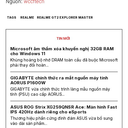
Nguồn:
wccftech
TAGS
REALME
REALME GT2 EXPLORER MASTER
TIN MỚI
Microsoft âm thầm xóa khuyến nghị 32GB RAM
cho Windows 11
Khủng hoảng bộ nhớ DRAM toàn cầu đã buộc Microsoft
phải thay đổi hoàn...
GIGABYTE chính thức ra mắt nguồn máy tính
AORUS P1600W
GIGABYTE vừa chính thức trình làng mẫu nguồn máy
tính (PSU) cao cấp AORUS...
ASUS ROG Strix XG259QNSR Ace: Màn hình Fast
IPS 420Hz dành riêng cho eSports
Thương hiệu phần cứng đình đám ASUS vừa bổ sung
vào dải sản phẩm...