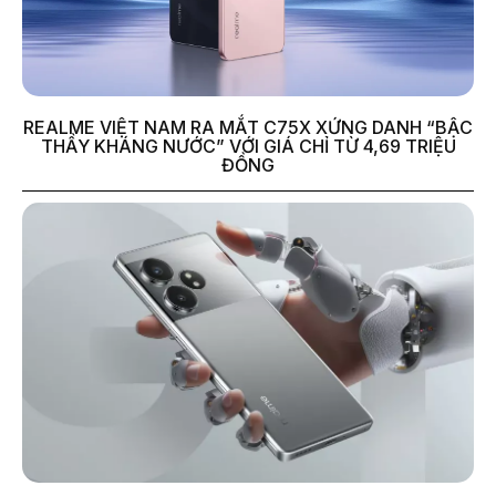
REALME VIỆT NAM RA MẮT C75X XỨNG DANH “BẬC
THẦY KHÁNG NƯỚC” VỚI GIÁ CHỈ TỪ 4,69 TRIỆU
ĐỒNG