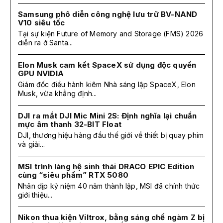
Samsung phô diễn công nghệ lưu trữ BV-NAND
V10 siêu tốc
Tại sự kiện Future of Memory and Storage (FMS) 2026
diễn ra ở Santa...
Elon Musk cam kết SpaceX sử dụng độc quyền
GPU NVIDIA
Giám đốc điều hành kiêm Nhà sáng lập SpaceX, Elon
Musk, vừa khẳng định...
DJI ra mắt DJI Mic Mini 2S: Định nghĩa lại chuẩn
mực âm thanh 32-BIT Float
DJI, thương hiệu hàng đầu thế giới về thiết bị quay phim
và giải...
MSI trình làng hệ sinh thái DRACO EPIC Edition
cùng “siêu phẩm” RTX 5080
Nhân dịp kỷ niệm 40 năm thành lập, MSI đã chính thức
giới thiệu...
Nikon thua kiện Viltrox, bằng sáng chế ngàm Z bị