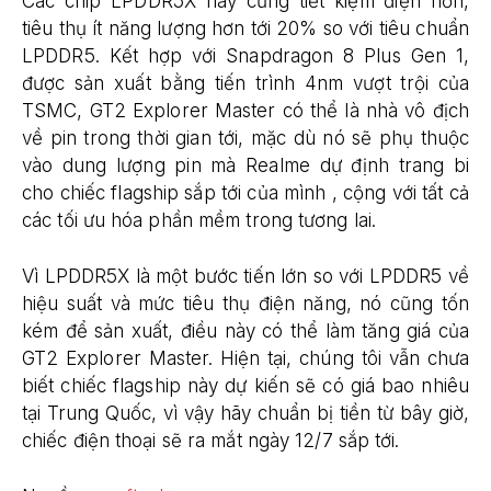
Các chip LPDDR5X này cũng tiết kiệm điện hơn,
tiêu thụ ít năng lượng hơn tới 20% so với tiêu chuẩn
LPDDR5. Kết hợp với Snapdragon 8 Plus Gen 1,
được sản xuất bằng tiến trình 4nm vượt trội của
TSMC, GT2 Explorer Master có thể là nhà vô địch
về pin trong thời gian tới, mặc dù nó sẽ phụ thuộc
vào dung lượng pin mà Realme dự định trang bi
cho chiếc flagship sắp tới của mình , cộng với tất cả
các tối ưu hóa phần mềm trong tương lai.
Vì LPDDR5X là một bước tiến lớn so với LPDDR5 về
hiệu suất và mức tiêu thụ điện năng, nó cũng tốn
kém để sản xuất, điều này có thể làm tăng giá của
GT2 Explorer Master. Hiện tại, chúng tôi vẫn chưa
biết chiếc flagship này dự kiến sẽ có giá bao nhiêu
tại Trung Quốc, vì vậy hãy chuẩn bị tiền từ bây giờ,
chiếc điện thoại sẽ ra mắt ngày 12/7 sắp tới.