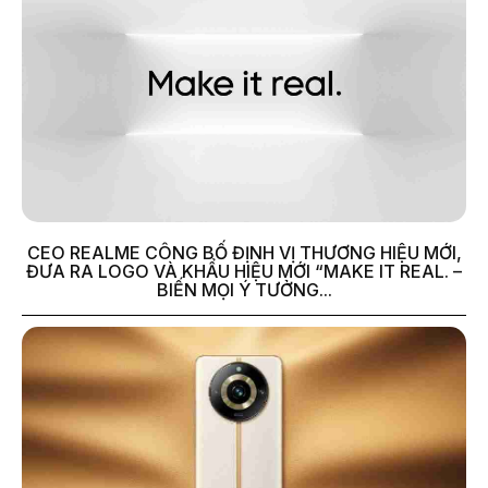
CEO REALME CÔNG BỐ ĐỊNH VỊ THƯƠNG HIỆU MỚI,
ĐƯA RA LOGO VÀ KHẨU HIỆU MỚI “MAKE IT REAL. –
BIẾN MỌI Ý TƯỞNG...