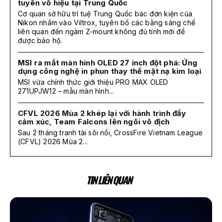
tuyên vô hiệu tại Trung Quốc
Cơ quan sở hữu trí tuệ Trung Quốc bác đơn kiện của
Nikon nhắm vào Viltrox, tuyên bố các bằng sáng chế
liên quan đến ngàm Z-mount không đủ tính mới để
được bảo hộ.
MSI ra mắt màn hình OLED 27 inch đột phá: Ứng
dụng công nghệ in phun thay thế mặt nạ kim loại
MSI vừa chính thức giới thiệu PRO MAX OLED
271UPJW12 – mẫu màn hình...
CFVL 2026 Mùa 2 khép lại với hành trình đầy
cảm xúc, Team Falcons lên ngôi vô địch
Sau 2 tháng tranh tài sôi nổi, CrossFire Vietnam League
(CFVL) 2026 Mùa 2...
TIN LIÊN QUAN