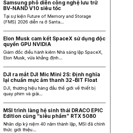
Samsung phô diễn công nghệ lưu trữ
BV-NAND V10 siêu tốc
Tại sự kiện Future of Memory and Storage
(FMS) 2026 diễn ra ở Santa...
Elon Musk cam kết SpaceX sử dụng độc
quyền GPU NVIDIA
Giám đốc điều hành kiêm Nhà sáng lập SpaceX,
Elon Musk, vừa khẳng định...
DJI ra mắt DJI Mic Mini 2S: Định nghĩa
lại chuẩn mực âm thanh 32-BIT Float
DJI, thương hiệu hàng đầu thế giới về thiết bị
quay phim và giải...
MSI trình làng hệ sinh thái DRACO EPIC
Edition cùng “siêu phẩm” RTX 5080
Nhân dịp kỷ niệm 40 năm thành lập, MSI đã chính
thức giới thiệu...