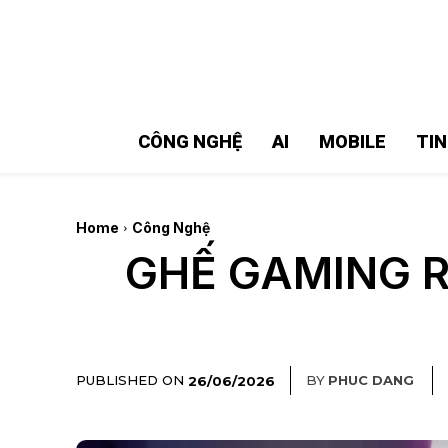
MMOSITE - Thông tin công nghệ
Bài viết nổi bật
CÔNG NGHỆ
AI
MOBILE
TI
Home
Công Nghệ
GHẾ GAMING 
PUBLISHED ON
BY
PHUC DANG
26/06/2026