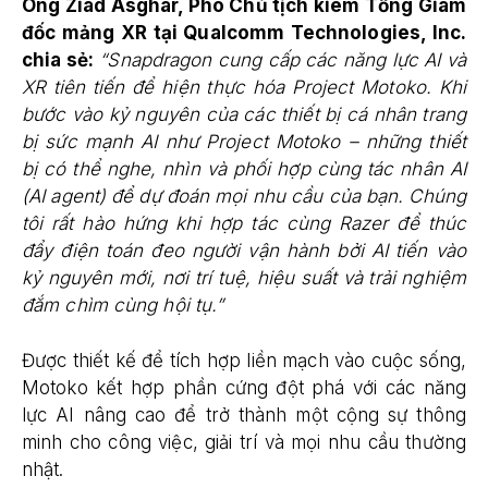
Ông Ziad Asghar, Phó Chủ tịch kiêm Tổng Giám
đốc mảng XR tại Qualcomm Technologies, Inc.
chia sẻ:
“Snapdragon cung cấp các năng lực AI và
XR tiên tiến để hiện thực hóa Project Motoko. Khi
bước vào kỷ nguyên của các thiết bị cá nhân trang
bị sức mạnh AI như Project Motoko – những thiết
bị có thể nghe, nhìn và phối hợp cùng tác nhân AI
(AI agent) để dự đoán mọi nhu cầu của bạn. Chúng
tôi rất hào hứng khi hợp tác cùng Razer để thúc
đẩy điện toán đeo người vận hành bởi AI tiến vào
kỷ nguyên mới, nơi trí tuệ, hiệu suất và trải nghiệm
đắm chìm cùng hội tụ.”
Được thiết kế để tích hợp liền mạch vào cuộc sống,
Motoko kết hợp phần cứng đột phá với các năng
lực AI nâng cao để trở thành một cộng sự thông
minh cho công việc, giải trí và mọi nhu cầu thường
nhật.