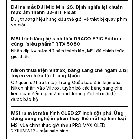
DJI ra mắt DJI Mic Mini 2S: Định nghĩa lại chuẩn
mực âm thanh 32-BIT Float
DJI, thương hiệu hàng đầu thế giới về thiết bị quay phim
và giải...
MSI trình làng hệ sinh thái DRACO EPIC Edition
cùng “siêu phẩm” RTX 5080
Nhân dịp kỷ niệm 40 năm thành lập, MSI đã chính thức
giới thiệu...
Nikon thua kiện Viltrox, bằng sáng chế ngàm Z bị
tuyên vô hiệu tại Trung Quốc
Cơ quan sở hữu trí tuệ Trung Quốc bác đơn kiện của
Nikon nhắm vào Viltrox, tuyên bố các bằng sáng chế
liên quan đến ngàm Z-mount không đủ tính mới để
được bảo hộ.
MSI ra mắt màn hình OLED 27 inch đột phá: Ứng
dụng công nghệ in phun thay thế mặt nạ kim loại
MSI vừa chính thức giới thiệu PRO MAX OLED
271UPJW12 – mẫu màn hình...