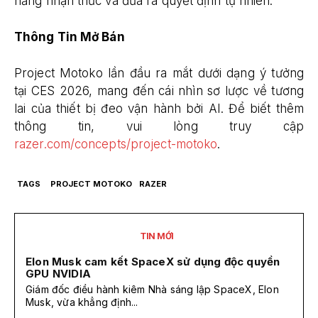
năng nhận thức và đưa ra quyết định tự nhiên.
Thông Tin Mở Bán
Project Motoko lần đầu ra mắt dưới dạng ý tưởng
tại CES 2026, mang đến cái nhìn sơ lược về tương
lai của thiết bị đeo vận hành bởi AI. Để biết thêm
thông tin, vui lòng truy cập
razer.com/concepts/project-motoko
.
TAGS
PROJECT MOTOKO
RAZER
TIN MỚI
Elon Musk cam kết SpaceX sử dụng độc quyền
GPU NVIDIA
Giám đốc điều hành kiêm Nhà sáng lập SpaceX, Elon
Musk, vừa khẳng định...