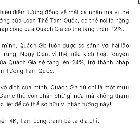
nhiều điểm tương đồng về mặt cá nhân mà vị thế
ướng của Loạn Thế Tam Quốc, có thể nói là nặng
 pháp công của Quách Gia có thể tăng thêm 12%.
ủa mình, Quách Gia luôn được so sánh với hai lão
rung, Ngụy Diên, vì thế, nếu kích hoạt “duyên
của Quách Gia sẽ tăng lên 24%, trở thành pháp
oạn Tướng Tam Quốc.
 vô địch của mình, Quách Gia dù chỉ là một mưu
ợ. Game thủ còn chần chừ gì nữa mà không tham
 liệt để có thể sở hữu vị pháp tướng này!
n 4K, Tam Long tranh bá tại địa chỉ: