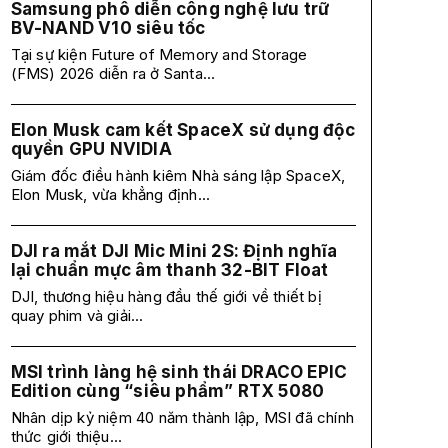
Samsung phô diễn công nghệ lưu trữ
BV-NAND V10 siêu tốc
Tại sự kiện Future of Memory and Storage
(FMS) 2026 diễn ra ở Santa...
Elon Musk cam kết SpaceX sử dụng độc
quyền GPU NVIDIA
Giám đốc điều hành kiêm Nhà sáng lập SpaceX,
Elon Musk, vừa khẳng định...
DJI ra mắt DJI Mic Mini 2S: Định nghĩa
lại chuẩn mực âm thanh 32-BIT Float
DJI, thương hiệu hàng đầu thế giới về thiết bị
quay phim và giải...
MSI trình làng hệ sinh thái DRACO EPIC
Edition cùng “siêu phẩm” RTX 5080
Nhân dịp kỷ niệm 40 năm thành lập, MSI đã chính
thức giới thiệu...