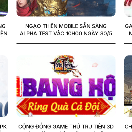
NG
NGẠO THIÊN MOBILE SẴN SÀNG
GA
IỆN
ALPHA TEST VÀO 10H00 NGÀY 30/5
 PK
CỘNG ĐỒNG GAME THỦ TRU TIÊN 3D
CH