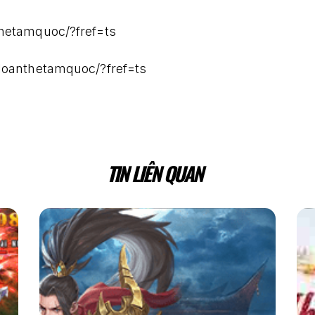
hetamquoc/?fref=ts
loanthetamquoc/?fref=ts
TIN LIÊN QUAN