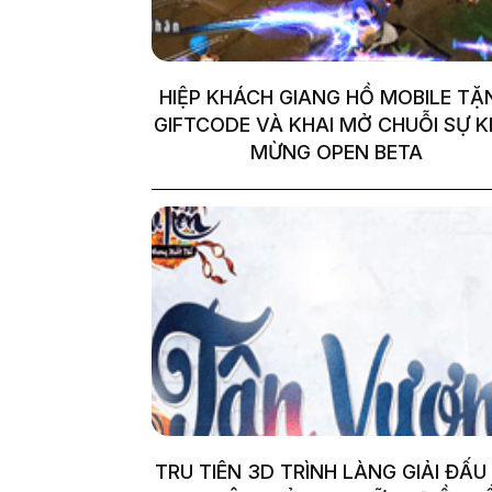
HIỆP KHÁCH GIANG HỒ MOBILE TẶ
GIFTCODE VÀ KHAI MỞ CHUỖI SỰ K
MỪNG OPEN BETA
TRU TIÊN 3D TRÌNH LÀNG GIẢI ĐẤU