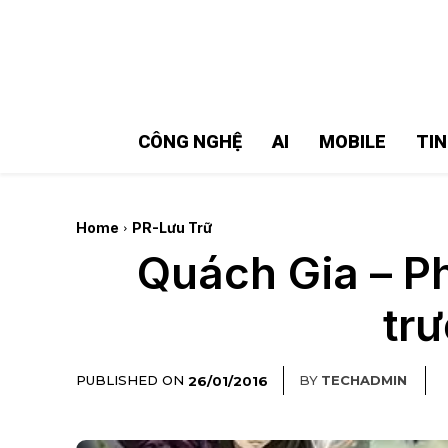
MMOSITE - Thông tin công nghệ
Bài viết nổi bật
CÔNG NGHỆ
AI
MOBILE
TI
Home
PR-Lưu Trữ
Quách Gia – P
tr
PUBLISHED ON
BY
TECHADMIN
26/01/2016