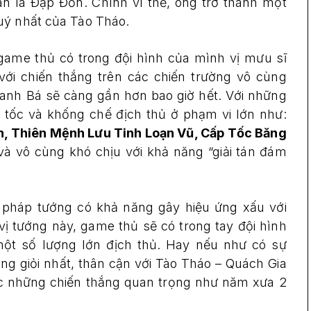
àn là Đạp Đốn. Chính vì thế, ông trở thành một
uý nhất của Tào Tháo.
ame thủ có trong đội hình của mình vị mưu sĩ
với chiến thắng trên các chiến trường vô cùng
anh Bá sẽ càng gần hơn bao giờ hết. Với những
 tốc và khống chế địch thủ ở phạm vi lớn như:
, Thiên Mệnh Lưu Tinh Loạn Vũ, Cấp Tốc Băng
 và vô cùng khó chịu với khả năng “giải tán đám
 pháp tướng có khả năng gây hiệu ứng xấu với
vị tướng này, game thủ sẽ có trong tay đội hình
ột số lượng lớn địch thủ. Hay nếu như có sự
ng giỏi nhất, thân cận với Tào Tháo – Quách Gia
c những chiến thắng quan trọng như năm xưa 2