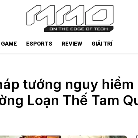
N GAME
ESPORTS
REVIEW
GIẢI TRÍ
háp tướng nguy hiểm 
ường Loạn Thế Tam Q