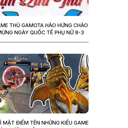
ME THỦ GAMOTA HÀO HỨNG CHÀO
MỪNG NGÀY QUỐC TẾ PHỤ NỮ 8-3
Ỉ MẶT ĐIỂM TÊN NHỮNG KIỂU GAME