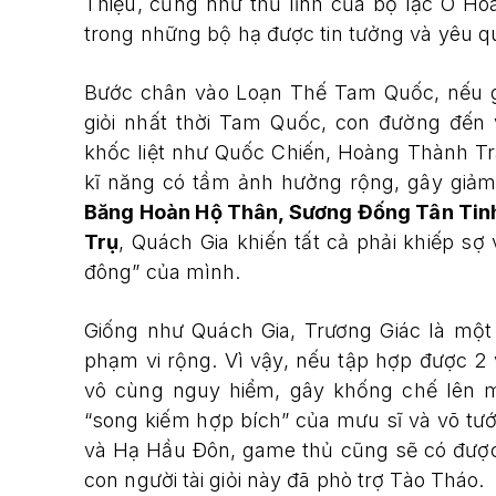
Thiệu, cũng như thủ lĩnh của bộ lạc Ô Ho
trong những bộ hạ được tin tưởng và yêu q
Bước chân vào Loạn Thế Tam Quốc, nếu g
giỏi nhất thời Tam Quốc, con đường đến 
khốc liệt như Quốc Chiến, Hoàng Thành Tr
kĩ năng có tầm ảnh hưởng rộng, gây giảm
Băng Hoàn Hộ Thân, Sương Đống Tân Tinh
Trụ
, Quách Gia khiến tất cả phải khiếp sợ
đông” của mình.
Giống như Quách Gia, Trương Giác là một
phạm vi rộng. Vì vậy, nếu tập hợp được 2 
vô cùng nguy hiểm, gây khống chế lên m
“song kiếm hợp bích” của mưu sĩ và võ tướ
và Hạ Hầu Đôn, game thủ cũng sẽ có đượ
con người tài giỏi này đã phò trợ Tào Tháo.