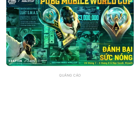
QUẢNG CÁO