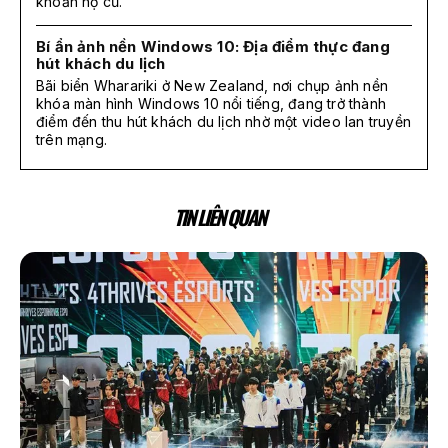
khoản nợ cũ.
Bí ẩn ảnh nền Windows 10: Địa điểm thực đang
hút khách du lịch
Bãi biển Wharariki ở New Zealand, nơi chụp ảnh nền
khóa màn hình Windows 10 nổi tiếng, đang trở thành
điểm đến thu hút khách du lịch nhờ một video lan truyền
trên mạng.
TIN LIÊN QUAN