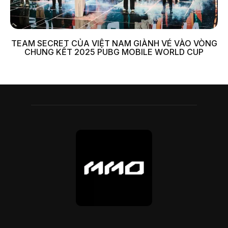
TEAM SECRET CỦA VIỆT NAM GIÀNH VÉ VÀO VÒNG
CHUNG KẾT 2025 PUBG MOBILE WORLD CUP