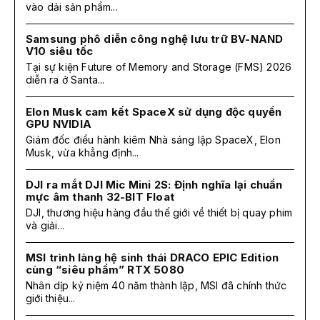
vào dải sản phẩm...
Samsung phô diễn công nghệ lưu trữ BV-NAND
V10 siêu tốc
Tại sự kiện Future of Memory and Storage (FMS) 2026
diễn ra ở Santa...
Elon Musk cam kết SpaceX sử dụng độc quyền
GPU NVIDIA
Giám đốc điều hành kiêm Nhà sáng lập SpaceX, Elon
Musk, vừa khẳng định...
DJI ra mắt DJI Mic Mini 2S: Định nghĩa lại chuẩn
mực âm thanh 32-BIT Float
DJI, thương hiệu hàng đầu thế giới về thiết bị quay phim
và giải...
MSI trình làng hệ sinh thái DRACO EPIC Edition
cùng “siêu phẩm” RTX 5080
Nhân dịp kỷ niệm 40 năm thành lập, MSI đã chính thức
giới thiệu...