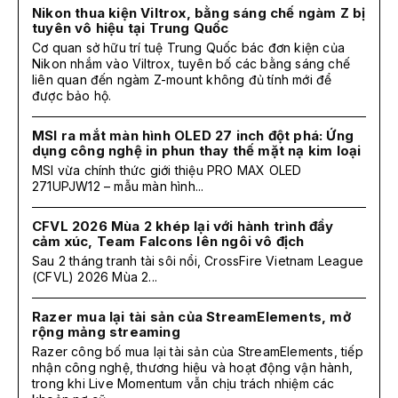
Nikon thua kiện Viltrox, bằng sáng chế ngàm Z bị
tuyên vô hiệu tại Trung Quốc
Cơ quan sở hữu trí tuệ Trung Quốc bác đơn kiện của
Nikon nhắm vào Viltrox, tuyên bố các bằng sáng chế
liên quan đến ngàm Z-mount không đủ tính mới để
được bảo hộ.
MSI ra mắt màn hình OLED 27 inch đột phá: Ứng
dụng công nghệ in phun thay thế mặt nạ kim loại
MSI vừa chính thức giới thiệu PRO MAX OLED
271UPJW12 – mẫu màn hình...
CFVL 2026 Mùa 2 khép lại với hành trình đầy
cảm xúc, Team Falcons lên ngôi vô địch
Sau 2 tháng tranh tài sôi nổi, CrossFire Vietnam League
(CFVL) 2026 Mùa 2...
Razer mua lại tài sản của StreamElements, mở
rộng mảng streaming
Razer công bố mua lại tài sản của StreamElements, tiếp
nhận công nghệ, thương hiệu và hoạt động vận hành,
trong khi Live Momentum vẫn chịu trách nhiệm các