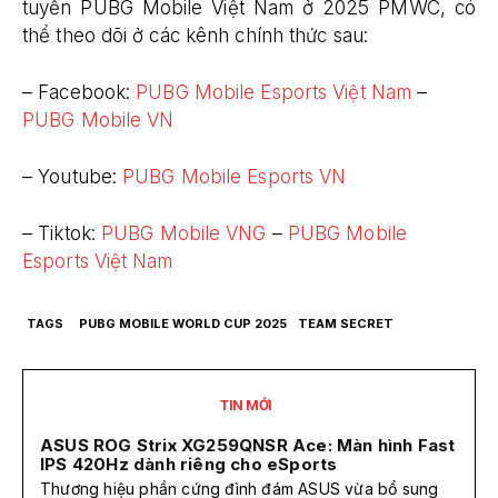
tuyển PUBG Mobile Việt Nam ở 2025 PMWC, có
thể theo dõi ở các kênh chính thức sau:
– Facebook:
PUBG Mobile Esports Việt Nam
–
PUBG Mobile VN
– Youtube:
PUBG Mobile Esports VN
– Tiktok:
PUBG Mobile VNG
–
PUBG Mobile
Esports Việt Nam
TAGS
PUBG MOBILE WORLD CUP 2025
TEAM SECRET
TIN MỚI
ASUS ROG Strix XG259QNSR Ace: Màn hình Fast
IPS 420Hz dành riêng cho eSports
Thương hiệu phần cứng đình đám ASUS vừa bổ sung