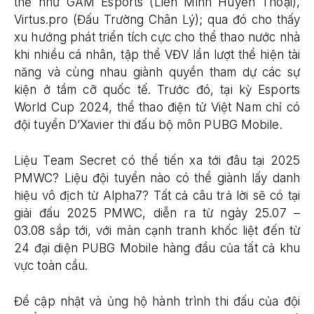
thể như GAM Esports (Liên Minh Huyền Thoại),
Virtus.pro (Đấu Trường Chân Lý); qua đó cho thấy
xu hướng phát triển tích cực cho thể thao nước nhà
khi nhiều cá nhân, tập thể VĐV lần lượt thể hiện tài
năng và cùng nhau giành quyền tham dự các sự
kiện ở tầm cỡ quốc tế. Trước đó, tại kỳ Esports
World Cup 2024, thể thao điện tử Việt Nam chỉ có
đội tuyển D’Xavier thi đấu bộ môn PUBG Mobile.
Liệu Team Secret có thể tiến xa tới đâu tại 2025
PMWC? Liệu đội tuyển nào có thể giành lấy danh
hiệu vô địch từ Alpha7? Tất cả câu trả lời sẽ có tại
giải đấu 2025 PMWC, diễn ra từ ngày 25.07 –
03.08 sắp tới, với màn cạnh tranh khốc liệt đến từ
24 đại diện PUBG Mobile hàng đầu của tất cả khu
vực toàn cầu.
Để cập nhật và ủng hộ hành trình thi đấu của đội