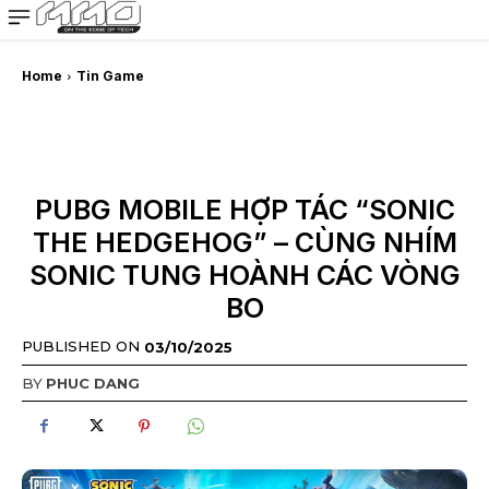
MMOSITE - Thông tin công nghệ
Bài viết nổi bật
Home
Tin Game
PUBG MOBILE HỢP TÁC “SONIC
THE HEDGEHOG” – CÙNG NHÍM
SONIC TUNG HOÀNH CÁC VÒNG
BO
PUBLISHED ON
03/10/2025
BY
PHUC DANG