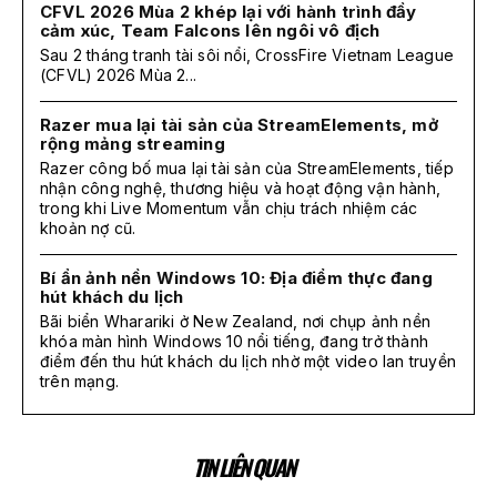
CFVL 2026 Mùa 2 khép lại với hành trình đầy
cảm xúc, Team Falcons lên ngôi vô địch
Sau 2 tháng tranh tài sôi nổi, CrossFire Vietnam League
(CFVL) 2026 Mùa 2...
Razer mua lại tài sản của StreamElements, mở
rộng mảng streaming
Razer công bố mua lại tài sản của StreamElements, tiếp
nhận công nghệ, thương hiệu và hoạt động vận hành,
trong khi Live Momentum vẫn chịu trách nhiệm các
khoản nợ cũ.
Bí ẩn ảnh nền Windows 10: Địa điểm thực đang
hút khách du lịch
Bãi biển Wharariki ở New Zealand, nơi chụp ảnh nền
khóa màn hình Windows 10 nổi tiếng, đang trở thành
điểm đến thu hút khách du lịch nhờ một video lan truyền
trên mạng.
TIN LIÊN QUAN