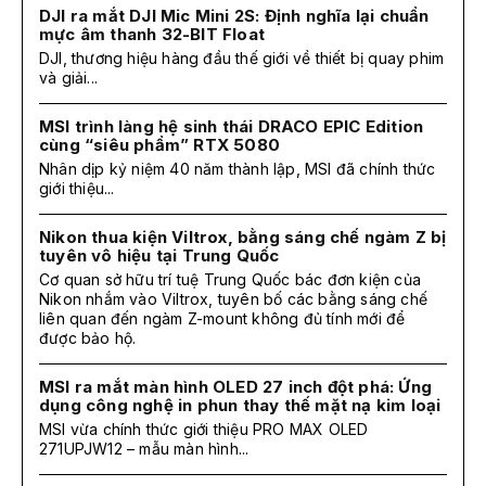
DJI ra mắt DJI Mic Mini 2S: Định nghĩa lại chuẩn
mực âm thanh 32-BIT Float
DJI, thương hiệu hàng đầu thế giới về thiết bị quay phim
và giải...
MSI trình làng hệ sinh thái DRACO EPIC Edition
cùng “siêu phẩm” RTX 5080
Nhân dịp kỷ niệm 40 năm thành lập, MSI đã chính thức
giới thiệu...
Nikon thua kiện Viltrox, bằng sáng chế ngàm Z bị
tuyên vô hiệu tại Trung Quốc
Cơ quan sở hữu trí tuệ Trung Quốc bác đơn kiện của
Nikon nhắm vào Viltrox, tuyên bố các bằng sáng chế
liên quan đến ngàm Z-mount không đủ tính mới để
được bảo hộ.
MSI ra mắt màn hình OLED 27 inch đột phá: Ứng
dụng công nghệ in phun thay thế mặt nạ kim loại
MSI vừa chính thức giới thiệu PRO MAX OLED
271UPJW12 – mẫu màn hình...