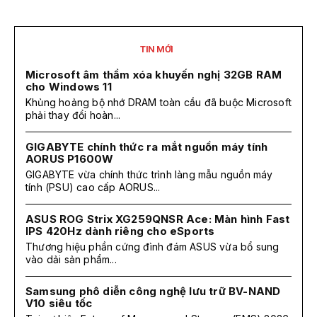
TIN MỚI
Microsoft âm thầm xóa khuyến nghị 32GB RAM
cho Windows 11
Khủng hoảng bộ nhớ DRAM toàn cầu đã buộc Microsoft
phải thay đổi hoàn...
GIGABYTE chính thức ra mắt nguồn máy tính
AORUS P1600W
GIGABYTE vừa chính thức trình làng mẫu nguồn máy
tính (PSU) cao cấp AORUS...
ASUS ROG Strix XG259QNSR Ace: Màn hình Fast
IPS 420Hz dành riêng cho eSports
Thương hiệu phần cứng đình đám ASUS vừa bổ sung
vào dải sản phẩm...
Samsung phô diễn công nghệ lưu trữ BV-NAND
V10 siêu tốc