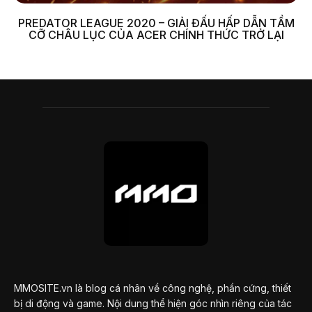
PREDATOR LEAGUE 2020 – GIẢI ĐẤU HẤP DẪN TẦM
CỠ CHÂU LỤC CỦA ACER CHÍNH THỨC TRỞ LẠI
MMOSITE.vn là blog cá nhân về công nghệ, phần cứng, thiết
bị di động và game. Nội dung thể hiện góc nhìn riêng của tác