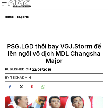
MMOSITE - Thông tin công nghệ
Bài viết nổi bật
Home
eSports
PSG.LGD thổi bay VGJ.Storm để
lên ngôi vô địch MDL Changsha
Major
PUBLISHED ON
22/05/2018
BY
TECHADMIN