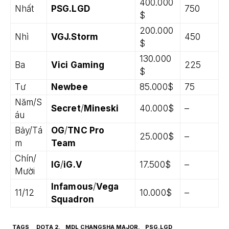
400.000
Nhất
PSG.LGD
750
$
200.000
Nhì
VGJ.Storm
450
$
130.000
Ba
Vici Gaming
225
$
Tư
Newbee
85.000$
75
Năm/S
Secret
/
Mineski
40.000$
–
áu
Bảy/Tá
OG
/
TNC Pro
25.000$
–
m
Team
Chín/
IG
/
iG.V
17.500$
–
Mười
Infamous
/
Vega
11/12
10.000$
–
Squadron
TAGS
DOTA 2.
MDL CHANGSHA MAJOR.
PSG.LGD