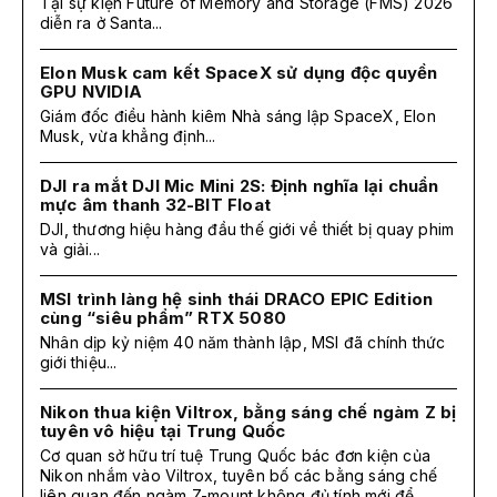
Tại sự kiện Future of Memory and Storage (FMS) 2026
diễn ra ở Santa...
Elon Musk cam kết SpaceX sử dụng độc quyền
GPU NVIDIA
Giám đốc điều hành kiêm Nhà sáng lập SpaceX, Elon
Musk, vừa khẳng định...
DJI ra mắt DJI Mic Mini 2S: Định nghĩa lại chuẩn
mực âm thanh 32-BIT Float
DJI, thương hiệu hàng đầu thế giới về thiết bị quay phim
và giải...
MSI trình làng hệ sinh thái DRACO EPIC Edition
cùng “siêu phẩm” RTX 5080
Nhân dịp kỷ niệm 40 năm thành lập, MSI đã chính thức
giới thiệu...
Nikon thua kiện Viltrox, bằng sáng chế ngàm Z bị
tuyên vô hiệu tại Trung Quốc
Cơ quan sở hữu trí tuệ Trung Quốc bác đơn kiện của
Nikon nhắm vào Viltrox, tuyên bố các bằng sáng chế
liên quan đến ngàm Z-mount không đủ tính mới để