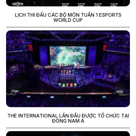
LỊCH THI ĐẤU CÁC BỘ MÔN TUẦN 1 ESPORTS
WORLD CUP
THE INTERNATIONAL LẦN ĐẦU ĐƯỢC TỔ CHỨC TẠI
ĐÔNG NAM Á