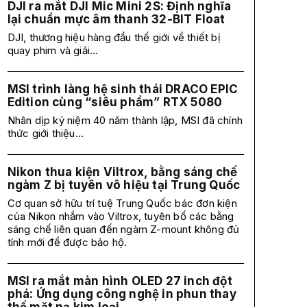
DJI ra mắt DJI Mic Mini 2S: Định nghĩa
lại chuẩn mực âm thanh 32-BIT Float
DJI, thương hiệu hàng đầu thế giới về thiết bị
quay phim và giải...
MSI trình làng hệ sinh thái DRACO EPIC
Edition cùng “siêu phẩm” RTX 5080
Nhân dịp kỷ niệm 40 năm thành lập, MSI đã chính
thức giới thiệu...
Nikon thua kiện Viltrox, bằng sáng chế
ngàm Z bị tuyên vô hiệu tại Trung Quốc
Cơ quan sở hữu trí tuệ Trung Quốc bác đơn kiện
của Nikon nhắm vào Viltrox, tuyên bố các bằng
sáng chế liên quan đến ngàm Z-mount không đủ
tính mới để được bảo hộ.
MSI ra mắt màn hình OLED 27 inch đột
phá: Ứng dụng công nghệ in phun thay