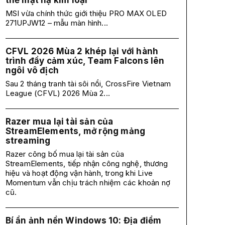
thế mặt nạ kim loại
MSI vừa chính thức giới thiệu PRO MAX OLED
271UPJW12 – mẫu màn hình...
CFVL 2026 Mùa 2 khép lại với hành
trình đầy cảm xúc, Team Falcons lên
ngôi vô địch
Sau 2 tháng tranh tài sôi nổi, CrossFire Vietnam
League (CFVL) 2026 Mùa 2...
Razer mua lại tài sản của
StreamElements, mở rộng mảng
streaming
Razer công bố mua lại tài sản của
StreamElements, tiếp nhận công nghệ, thương
hiệu và hoạt động vận hành, trong khi Live
Momentum vẫn chịu trách nhiệm các khoản nợ
cũ.
Bí ẩn ảnh nền Windows 10: Địa điểm