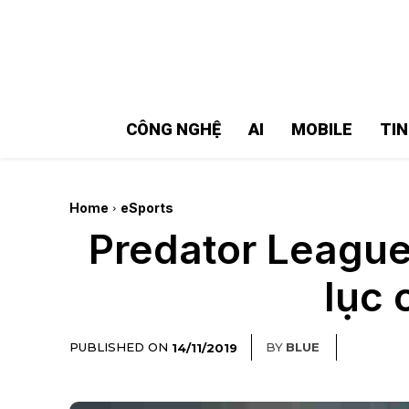
MMOSITE - Thông tin công nghệ
Bài viết nổi bật
CÔNG NGHỆ
AI
MOBILE
TI
Home
eSports
Predator League
lục 
PUBLISHED ON
BY
BLUE
14/11/2019