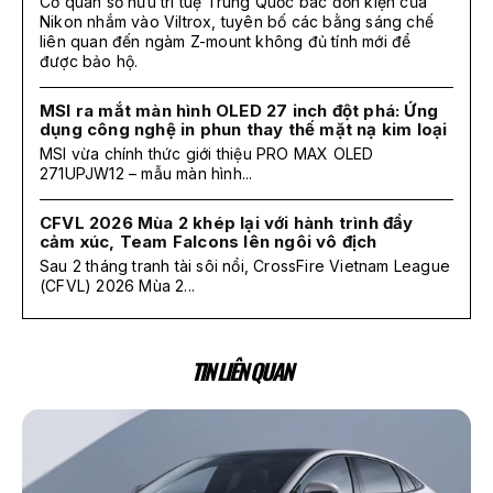
Cơ quan sở hữu trí tuệ Trung Quốc bác đơn kiện của
Nikon nhắm vào Viltrox, tuyên bố các bằng sáng chế
liên quan đến ngàm Z-mount không đủ tính mới để
được bảo hộ.
MSI ra mắt màn hình OLED 27 inch đột phá: Ứng
dụng công nghệ in phun thay thế mặt nạ kim loại
MSI vừa chính thức giới thiệu PRO MAX OLED
271UPJW12 – mẫu màn hình...
CFVL 2026 Mùa 2 khép lại với hành trình đầy
cảm xúc, Team Falcons lên ngôi vô địch
Sau 2 tháng tranh tài sôi nổi, CrossFire Vietnam League
(CFVL) 2026 Mùa 2...
TIN LIÊN QUAN