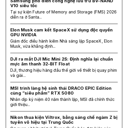
Samsung phô diễn công nghệ lưu trữ BV-NAND
V10 siêu tốc
Tại sự kiện Future of Memory and Storage (FMS) 2026
diễn ra ở Santa...
Elon Musk cam kết SpaceX sử dụng độc quyền
GPU NVIDIA
Giám đốc điều hành kiêm Nhà sáng lập SpaceX, Elon
Musk, vừa khẳng định...
DJI ra mắt DJI Mic Mini 2S: Định nghĩa lại chuẩn
mực âm thanh 32-BIT Float
DJI, thương hiệu hàng đầu thế giới về thiết bị quay phim
và giải...
MSI trình làng hệ sinh thái DRACO EPIC Edition
cùng “siêu phẩm” RTX 5080
Nhân dịp kỷ niệm 40 năm thành lập, MSI đã chính thức
giới thiệu...
Nikon thua kiện Viltrox, bằng sáng chế ngàm Z bị
tuyên vô hiệu tại Trung Quốc