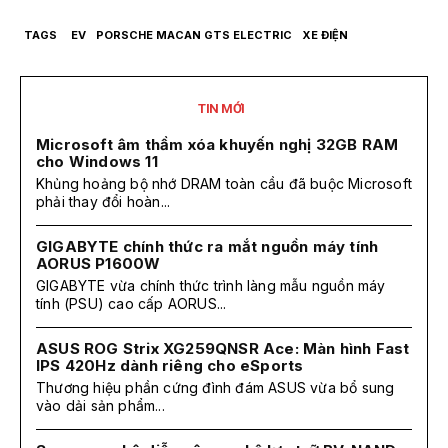
TAGS
EV
PORSCHE MACAN GTS ELECTRIC
XE ĐIỆN
TIN MỚI
Microsoft âm thầm xóa khuyến nghị 32GB RAM
cho Windows 11
Khủng hoảng bộ nhớ DRAM toàn cầu đã buộc Microsoft
phải thay đổi hoàn...
GIGABYTE chính thức ra mắt nguồn máy tính
AORUS P1600W
GIGABYTE vừa chính thức trình làng mẫu nguồn máy
tính (PSU) cao cấp AORUS...
ASUS ROG Strix XG259QNSR Ace: Màn hình Fast
IPS 420Hz dành riêng cho eSports
Thương hiệu phần cứng đình đám ASUS vừa bổ sung
vào dải sản phẩm...