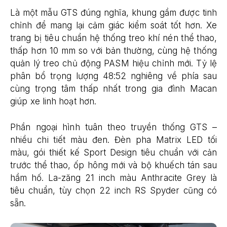
Là một mẫu GTS đúng nghĩa, khung gầm được tinh
chỉnh để mang lại cảm giác kiểm soát tốt hơn. Xe
trang bị tiêu chuẩn hệ thống treo khí nén thể thao,
thấp hơn 10 mm so với bản thường, cùng hệ thống
quản lý treo chủ động PASM hiệu chỉnh mới. Tỷ lệ
phân bổ trọng lượng 48:52 nghiêng về phía sau
cùng trọng tâm thấp nhất trong gia đình Macan
giúp xe linh hoạt hơn.
Phần ngoại hình tuân theo truyền thống GTS –
nhiều chi tiết màu đen. Đèn pha Matrix LED tối
màu, gói thiết kế Sport Design tiêu chuẩn với cản
trước thể thao, ốp hông mới và bộ khuếch tán sau
hầm hố. La-zăng 21 inch màu Anthracite Grey là
tiêu chuẩn, tùy chọn 22 inch RS Spyder cũng có
sẵn.