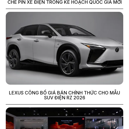
CHẾ PIN XE ĐIỆN TRONG KẾ HOẠCH QUỐC GIA MỚI
LEXUS CÔNG BỐ GIÁ BÁN CHÍNH THỨC CHO MẪU
SUV ĐIỆN RZ 2026