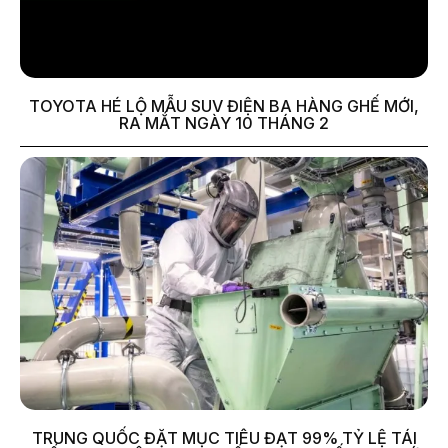
TOYOTA HÉ LỘ MẪU SUV ĐIỆN BA HÀNG GHẾ MỚI,
RA MẮT NGÀY 10 THÁNG 2
TRUNG QUỐC ĐẶT MỤC TIÊU ĐẠT 99% TỶ LỆ TÁI