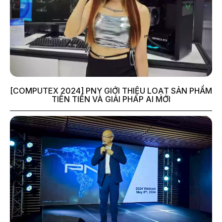
[COMPUTEX 2024] PNY GIỚI THIỆU LOẠT SẢN PHẨM
TIÊN TIẾN VÀ GIẢI PHÁP AI MỚI