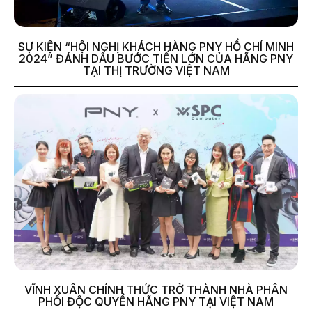
SỰ KIỆN “HỘI NGHỊ KHÁCH HÀNG PNY HỒ CHÍ MINH
2024” ĐÁNH DẤU BƯỚC TIẾN LỚN CỦA HÃNG PNY
TẠI THỊ TRƯỜNG VIỆT NAM
VĨNH XUÂN CHÍNH THỨC TRỞ THÀNH NHÀ PHÂN
PHỐI ĐỘC QUYỀN HÃNG PNY TẠI VIỆT NAM