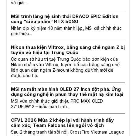
và giải...
MSI trình làng hệ sinh thái DRACO EPIC Edition
cùng “siêu phẩm” RTX 5080
Nhân dịp kỷ niệm 40 năm thành lập, MSI đã chính thức
giới thiệu...
Nikon thua kiện Viltrox, bằng sáng chế ngàm Z bị
tuyên vô hiệu tại Trung Quốc
Cơ quan sở hữu trí tuệ Trung Quốc bác đơn kiện của
Nikon nhắm vào Viltrox, tuyên bố các bằng sáng chế
liên quan đến ngàm Z-mount không đủ tính mới để
được bảo hộ.
MSI ra mắt màn hình OLED 27 inch đột phá: Ứng
dụng công nghệ in phun thay thế mặt nạ kim loại
MSI vừa chính thức giới thiệu PRO MAX OLED
271UPJW12 – mẫu màn hình...
CFVL 2026 Mùa 2 khép lại với hành trình đầy
cảm xúc, Team Falcons lên ngôi vô địch
Sau 2 tháng tranh tài sôi nổi, CrossFire Vietnam League