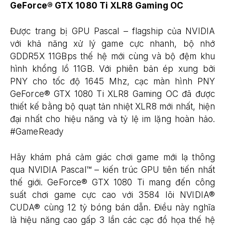
GeForce® GTX 1080 Ti XLR8 Gaming OC
Được trang bị GPU Pascal – flagship của NVIDIA
với khả năng xử lý game cực nhanh, bộ nhớ
GDDR5X 11GBps thế hệ mới cùng và bộ đệm khu
hình khổng lồ 11GB. Với phiên bản ép xung bởi
PNY cho tốc độ 1645 Mhz, cạc màn hình PNY
GeForce® GTX 1080 Ti XLR8 Gaming OC đã được
thiết kế bằng bộ quạt tản nhiệt XLR8 mới nhất, hiện
đại nhất cho hiệu năng và tỷ lệ im lặng hoàn hảo.
#GameReady
Hãy khám phá cảm giác chơi game mới lạ thông
qua NVIDIA Pascal™ – kiến trúc GPU tiên tiến nhất
thế giới. GeForce® GTX 1080 Ti mang đến công
suất chơi game cực cao với 3584 lõi NVIDIA®
CUDA® cùng 12 tỷ bóng bán dẫn. Điều này nghĩa
là hiệu năng cao gấp 3 lần các cạc đồ họa thế hệ