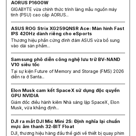
AORUS P1600W
GIGABYTE vừa chính thức trình làng mẫu nguồn máy
tính (PSU) cao cấp AORUS...
ASUS ROG Strix XG259QNSR Ace: Màn hình Fast
IPS 420Hz dành riêng cho eSports
Thương hiệu phần cứng đình đám ASUS vừa bổ sung
vào dải sản phẩm...
Samsung phô diễn công nghệ lưu trữ BV-NAND
V10 siêu tốc
Tại sự kiện Future of Memory and Storage (FMS) 2026
diễn ra ở Santa...
Elon Musk cam kết SpaceX sử dụng độc quyền
GPU NVIDIA
Giám đốc điều hành kiêm Nhà sáng lập SpaceX, Elon
Musk, vừa khẳng định...
DJI ra mắt DJI Mic Mini 2S: Định nghĩa lại chuẩn
mực âm thanh 32-BIT Float
DJI, thương hiệu hàng đầu thế giới về thiết bị quay phim