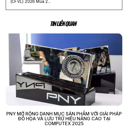
(CFVL) 2026 Mùa 2...
TIN LIÊN QUAN
PNY MỞ RỘNG DANH MỤC SẢN PHẨM VỚI GIẢI PHÁP
ĐỒ HỌA VÀ LƯU TRỮ HIỆU NĂNG CAO TẠI
COMPUTEX 2025