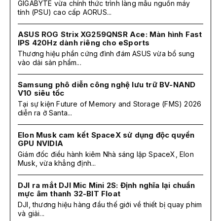
GIGABYTE vừa chính thức trình làng mẫu nguồn máy
tính (PSU) cao cấp AORUS...
ASUS ROG Strix XG259QNSR Ace: Màn hình Fast
IPS 420Hz dành riêng cho eSports
Thương hiệu phần cứng đình đám ASUS vừa bổ sung
vào dải sản phẩm...
Samsung phô diễn công nghệ lưu trữ BV-NAND
V10 siêu tốc
Tại sự kiện Future of Memory and Storage (FMS) 2026
diễn ra ở Santa...
Elon Musk cam kết SpaceX sử dụng độc quyền
GPU NVIDIA
Giám đốc điều hành kiêm Nhà sáng lập SpaceX, Elon
Musk, vừa khẳng định...
DJI ra mắt DJI Mic Mini 2S: Định nghĩa lại chuẩn
mực âm thanh 32-BIT Float
DJI, thương hiệu hàng đầu thế giới về thiết bị quay phim
và giải...