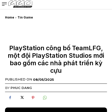
MMOSITE - Thông tin công nghệ
Bài viết nổi bật
Home
Tin Game
PlayStation công bố TeamLFG,
một đội PlayStation Studios mới
bao gồm các nhà phát triển kỳ
cựu
PUBLISHED ON
08/05/2025
BY
PHUC DANG