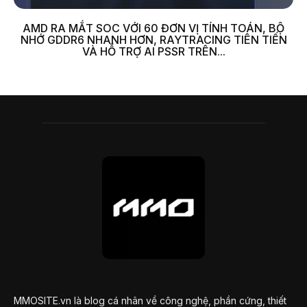
AMD RA MẮT SOC VỚI 60 ĐƠN VỊ TÍNH TOÁN, BỘ
NHỚ GDDR6 NHANH HƠN, RAYTRACING TIÊN TIẾN
VÀ HỖ TRỢ AI PSSR TRÊN...
MMOSITE.vn là blog cá nhân về công nghệ, phần cứng, thiết