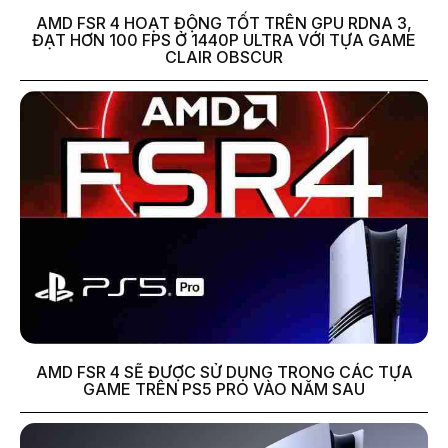
AMD FSR 4 HOẠT ĐỘNG TỐT TRÊN GPU RDNA 3,
ĐẠT HƠN 100 FPS Ở 1440P ULTRA VỚI TỰA GAME
CLAIR OBSCUR
AMD FSR 4 SẼ ĐƯỢC SỬ DỤNG TRONG CÁC TỰA
GAME TRÊN PS5 PRO VÀO NĂM SAU