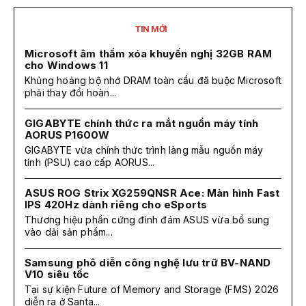
TIN MỚI
Microsoft âm thầm xóa khuyến nghị 32GB RAM
cho Windows 11
Khủng hoảng bộ nhớ DRAM toàn cầu đã buộc Microsoft
phải thay đổi hoàn...
GIGABYTE chính thức ra mắt nguồn máy tính
AORUS P1600W
GIGABYTE vừa chính thức trình làng mẫu nguồn máy
tính (PSU) cao cấp AORUS...
ASUS ROG Strix XG259QNSR Ace: Màn hình Fast
IPS 420Hz dành riêng cho eSports
Thương hiệu phần cứng đình đám ASUS vừa bổ sung
vào dải sản phẩm...
Samsung phô diễn công nghệ lưu trữ BV-NAND
V10 siêu tốc
Tại sự kiện Future of Memory and Storage (FMS) 2026
diễn ra ở Santa...