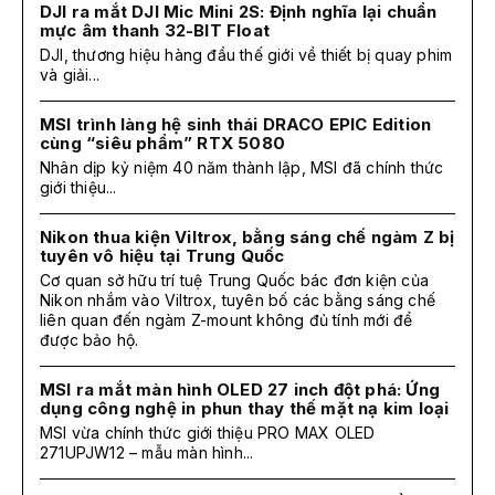
DJI ra mắt DJI Mic Mini 2S: Định nghĩa lại chuẩn
mực âm thanh 32-BIT Float
DJI, thương hiệu hàng đầu thế giới về thiết bị quay phim
và giải...
MSI trình làng hệ sinh thái DRACO EPIC Edition
cùng “siêu phẩm” RTX 5080
Nhân dịp kỷ niệm 40 năm thành lập, MSI đã chính thức
giới thiệu...
Nikon thua kiện Viltrox, bằng sáng chế ngàm Z bị
tuyên vô hiệu tại Trung Quốc
Cơ quan sở hữu trí tuệ Trung Quốc bác đơn kiện của
Nikon nhắm vào Viltrox, tuyên bố các bằng sáng chế
liên quan đến ngàm Z-mount không đủ tính mới để
được bảo hộ.
MSI ra mắt màn hình OLED 27 inch đột phá: Ứng
dụng công nghệ in phun thay thế mặt nạ kim loại
MSI vừa chính thức giới thiệu PRO MAX OLED
271UPJW12 – mẫu màn hình...