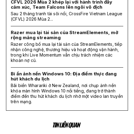
CFVL 2026 Mùa 2 khép lại với hành trình đầy
cảm xúc, Team Falcons lên ngôi vô địch
Sau 2 tháng tranh tài sôi nổi, CrossFire Vietnam League
(CFVL) 2026 Mùa 2...
Razer mua lại tài sản của StreamElements, mở
rộng mảng streaming
Razer công bố mua lại tài sản của StreamElements, tiếp
nhận công nghệ, thương hiệu và hoạt động vận hành,
trong khi Live Momentum vẫn chịu trách nhiệm các
khoản nợ cũ.
Bí ẩn ảnh nền Windows 10: Địa điểm thực đang
hút khách du lịch
Bãi biển Wharariki ở New Zealand, nơi chụp ảnh nền
khóa màn hình Windows 10 nổi tiếng, đang trở thành
điểm đến thu hút khách du lịch nhờ một video lan truyền
trên mạng.
TIN LIÊN QUAN